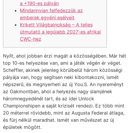
a +190-es pályán
Mindannyian felfedezzük az
emberek egyéni esélyeit
Krikett Világbajnokság – A teljes
útmutató a legújabb 2027-es afrikai
CWC-hez
Nyílt, ahol jobban érzi magát a közösségében. Már hét
top 10-es helyezése van, ami a játék végén ér véget.
Scheffler, akinek jelenleg körülbelül három közösségi
pályája van, hogy segítsen neki kibontakozni, ismét
népszerű, és megnyerheti az új You.S. An nyereményt
az Oakmontban, ahol a helyezés nagy slamjének
háromnegyedénél tart, és az idei Unlock
Championshipen a saját krízisét rendezi. Ez több mint
20 méterrel rövidebb, mint az Augusta Federal átlaga,
és fürj nélkül maradhat.
Ismét van művészet az új
épületek mögött.