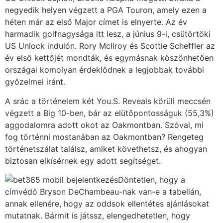
negyedik helyen végzett a PGA Touron, amely ezen a
héten már az első Major címet is elnyerte. Az év
harmadik golfnagysága itt lesz, a június 9-i, csütörtöki
US Unlock indulón. Rory McIlroy és Scottie Scheffler az
év első kettőjét mondták, és egymásnak köszönhetően
országai komolyan érdeklődnek a legjobbak további
győzelmei iránt.
A srác a történelem két You.S. Reveals körüli meccsén
végzett a Big 10-ben, bár az elütőpontosságuk (55,3%)
aggodalomra adott okot az Oakmontban. Szóval, mi
fog történni mostanában az Oakmontban? Rengeteg
történetszálat találsz, amiket követhetsz, és ahogyan
biztosan elkísérnek egy adott segítséget.
Döntetlen, hogy a
címvédő Bryson DeChambeau-nak van-e a tabellán,
annak ellenére, hogy az oddsok ellentétes ajánlásokat
mutatnak. Bármit is játssz, elengedhetetlen, hogy