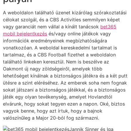
A weboldalon található üzenet kizárólag szórakoztatási
célokat szolgál, és a CBS Activities semmilyen képet
vagy garanciát nem vállal a kínált tanácsok
bet365
mobil bejelentkezés
és/vagy online játékok vagy
információk eredményeinek megbízhatóságára
vonatkozóan. A weboldal kereskedelmi tartalmat is
tartalmaz, és a CBS Football fizethet a weboldalon
található linkeken keresztül. Nem is beszélve az
Oakmont új nagy zöldségeiről, amelyek több
lehetőséget kínálnak a biztonságos játékra és a két putt
ütésre a szint eléréséhez. Az emberek soha nem fognak
sokat játszani a biztonságos játékkal, és a biztonságos
játék egy olyan tevékenység, amelyet Hovlandtól
elvárunk, hogy sokat tegyen ezen a napon. Oké, biztos
vagyok benne, hogy azt írtuk, hogy a bajnok
valószínűleg a Major 20-ból fog származni.
Jannik Sinner és Iga