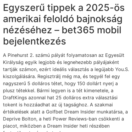
Egyszerű tippek a 2025-ös
amerikai feloldó bajnokság
nézéséhez – bet365 mobil
bejelentkezés
A Pinehurst 2. számú pályát folyamatosan az Egyesült
Királyság egyik legjobb és legnehezebb pályájaként
tartják számon, ezért ideális választás a legújabb You.S.
kiszolgálására. Regisztrálj még ma, és tegyél fel egy
nagyszerű 5 dolláros tétet, hogy 150 dollárt nyerj a
plusz tétekkel. Bármi legyen is a tét kimenetele, a
DraftKings azonnal hat 25 dolláros extra választási
tokent is hozzáadhat az új tagsághoz. A szakmai
értékelések alatt a Golfbet Dream Insider munkatársa, a
Deprive Bolton, a heti Power Reviews-ban csökkenti a
piacot, miközben a Dream Insider heti részében