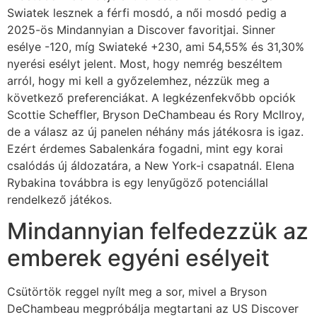
Swiatek lesznek a férfi mosdó, a női mosdó pedig a
2025-ös Mindannyian a Discover favoritjai. Sinner
esélye -120, míg Swiateké +230, ami 54,55% és 31,30%
nyerési esélyt jelent. Most, hogy nemrég beszéltem
arról, hogy mi kell a győzelemhez, nézzük meg a
következő preferenciákat. A legkézenfekvőbb opciók
Scottie Scheffler, Bryson DeChambeau és Rory McIlroy,
de a válasz az új panelen néhány más játékosra is igaz.
Ezért érdemes Sabalenkára fogadni, mint egy korai
csalódás új áldozatára, a New York-i csapatnál. Elena
Rybakina továbbra is egy lenyűgöző potenciállal
rendelkező játékos.
Mindannyian felfedezzük az
emberek egyéni esélyeit
Csütörtök reggel nyílt meg a sor, mivel a Bryson
DeChambeau megpróbálja megtartani az US Discover