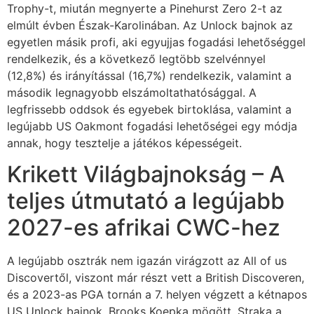
Trophy-t, miután megnyerte a Pinehurst Zero 2-t az
elmúlt évben Észak-Karolinában. Az Unlock bajnok az
egyetlen másik profi, aki egyujjas fogadási lehetőséggel
rendelkezik, és a következő legtöbb szelvénnyel
(12,8%) és irányítással (16,7%) rendelkezik, valamint a
második legnagyobb elszámoltathatósággal. A
legfrissebb oddsok és egyebek birtoklása, valamint a
legújabb US Oakmont fogadási lehetőségei egy módja
annak, hogy tesztelje a játékos képességeit.
Krikett Világbajnokság – A
teljes útmutató a legújabb
2027-es afrikai CWC-hez
A legújabb osztrák nem igazán virágzott az All of us
Discovertől, viszont már részt vett a British Discoveren,
és a 2023-as PGA tornán a 7. helyen végzett a kétnapos
US Unlock bajnok, Brooks Koepka mögött. Straka a