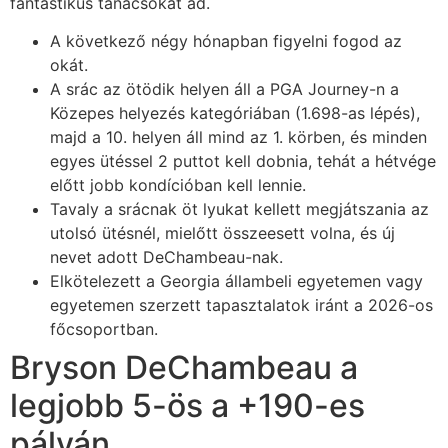
fantastikus tanácsokat ad.
A következő négy hónapban figyelni fogod az
okát.
A srác az ötödik helyen áll a PGA Journey-n a
Közepes helyezés kategóriában (1.698-as lépés),
majd a 10. helyen áll mind az 1. körben, és minden
egyes ütéssel 2 puttot kell dobnia, tehát a hétvége
előtt jobb kondícióban kell lennie.
Tavaly a srácnak öt lyukat kellett megjátszania az
utolsó ütésnél, mielőtt összeesett volna, és új
nevet adott DeChambeau-nak.
Elkötelezett a Georgia állambeli egyetemen vagy
egyetemen szerzett tapasztalatok iránt a 2026-os
főcsoportban.
Bryson DeChambeau a
legjobb 5-ös a +190-es
pályán