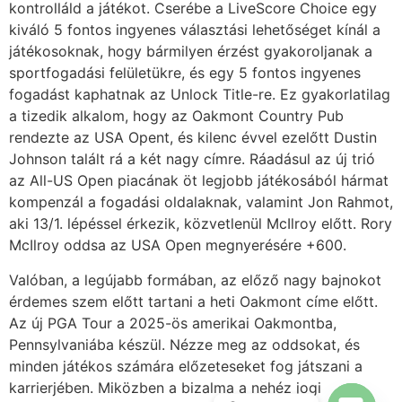
kontrolláld a játékot. Cserébe a LiveScore Choice egy
kiváló 5 fontos ingyenes választási lehetőséget kínál a
játékosoknak, hogy bármilyen érzést gyakoroljanak a
sportfogadási felületükre, és egy 5 fontos ingyenes
fogadást kaphatnak az Unlock Title-re. Ez gyakorlatilag
a tizedik alkalom, hogy az Oakmont Country Pub
rendezte az USA Opent, és kilenc évvel ezelőtt Dustin
Johnson talált rá a két nagy címre. Ráadásul az új trió
az All-US Open piacának öt legjobb játékosából hármat
kompenzál a fogadási oldalaknak, valamint Jon Rahmot,
aki 13/1. lépéssel érkezik, közvetlenül McIlroy előtt. Rory
McIlroy oddsa az USA Open megnyerésére +600.
Valóban, a legújabb formában, az előző nagy bajnokot
érdemes szem előtt tartani a heti Oakmont címe előtt.
Az új PGA Tour a 2025-ös amerikai Oakmontba,
Pennsylvaniába készül. Nézze meg az oddsokat, és
minden játékos számára előzeteseket fog játszani a
karrierjében. Miközben a bizalma a nehéz jogi