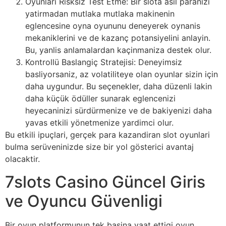
Oyunlari Risksiz Test Etme: Bir slota asil paranizi
yatirmadan mutlaka mutlaka makinenin
eglencesine oyna oyununu deneyerek oynanis
mekaniklerini ve de kazanç potansiyelini anlayin.
Bu, yanlis anlamalardan kaçinmaniza destek olur.
Kontrollü Baslangiç Stratejisi: Deneyimsiz
basliyorsaniz, az volatiliteye olan oyunlar sizin için
daha uygundur. Bu seçenekler, daha düzenli lakin
daha küçük ödüller sunarak eglencenizi
heyecaninizi sürdürmenize ve de bakiyenizi daha
yavas etkili yönetmenize yardimci olur.
Bu etkili ipuçlari, gerçek para kazandiran slot oyunlari
bulma serüveninizde size bir yol gösterici avantaj
olacaktir.
7slots Casino Güncel Giris
ve Oyuncu Güvenligi
Bir oyun platformunun tek basina vaat ettigi oyun