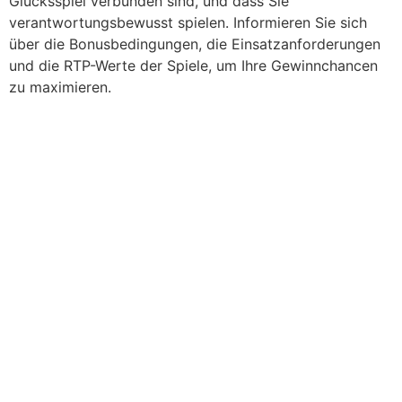
Glücksspiel verbunden sind, und dass Sie
verantwortungsbewusst spielen. Informieren Sie sich
über die Bonusbedingungen, die Einsatzanforderungen
und die RTP-Werte der Spiele, um Ihre Gewinnchancen
zu maximieren.