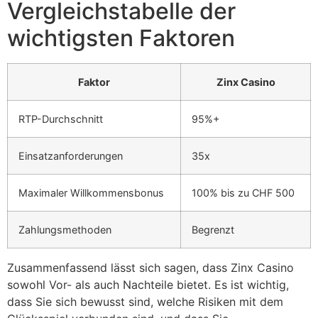
Vergleichstabelle der
wichtigsten Faktoren
Faktor
Zinx Casino
RTP-Durchschnitt
95%+
Einsatzanforderungen
35x
Maximaler Willkommensbonus
100% bis zu CHF 500
Zahlungsmethoden
Begrenzt
Zusammenfassend lässt sich sagen, dass Zinx Casino
sowohl Vor- als auch Nachteile bietet. Es ist wichtig,
dass Sie sich bewusst sind, welche Risiken mit dem