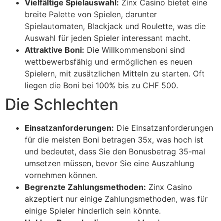
Vielfältige Spielauswahl:
Zinx Casino bietet eine
breite Palette von Spielen, darunter
Spielautomaten, Blackjack und Roulette, was die
Auswahl für jeden Spieler interessant macht.
Attraktive Boni:
Die Willkommensboni sind
wettbewerbsfähig und ermöglichen es neuen
Spielern, mit zusätzlichen Mitteln zu starten. Oft
liegen die Boni bei 100% bis zu CHF 500.
Die Schlechten
Einsatzanforderungen:
Die Einsatzanforderungen
für die meisten Boni betragen 35x, was hoch ist
und bedeutet, dass Sie den Bonusbetrag 35-mal
umsetzen müssen, bevor Sie eine Auszahlung
vornehmen können.
Begrenzte Zahlungsmethoden:
Zinx Casino
akzeptiert nur einige Zahlungsmethoden, was für
einige Spieler hinderlich sein könnte.