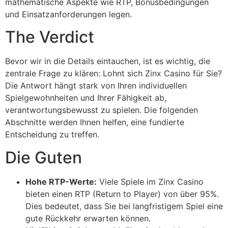
mathematische Aspekte wie RTP, Bonusbedingungen
und Einsatzanforderungen legen.
The Verdict
Bevor wir in die Details eintauchen, ist es wichtig, die
zentrale Frage zu klären: Lohnt sich Zinx Casino für Sie?
Die Antwort hängt stark von Ihren individuellen
Spielgewohnheiten und Ihrer Fähigkeit ab,
verantwortungsbewusst zu spielen. Die folgenden
Abschnitte werden Ihnen helfen, eine fundierte
Entscheidung zu treffen.
Die Guten
Hohe RTP-Werte:
Viele Spiele im Zinx Casino
bieten einen RTP (Return to Player) von über 95%.
Dies bedeutet, dass Sie bei langfristigem Spiel eine
gute Rückkehr erwarten können.