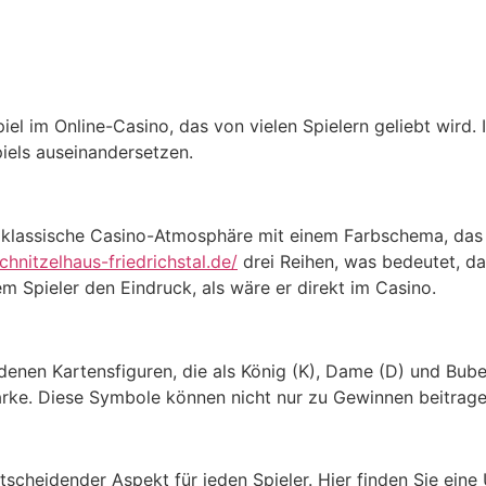
Spiel im Online-Casino, das von vielen Spielern geliebt wird.
iels auseinandersetzen.
 klassische Casino-Atmosphäre mit einem Farbschema, das s
schnitzelhaus-friedrichstal.de/
drei Reihen, was bedeutet, da
 Spieler den Eindruck, als wäre er direkt im Casino.
denen Kartensfiguren, die als König (K), Dame (D) und Bube
rke. Diese Symbole können nicht nur zu Gewinnen beitragen
ntscheidender Aspekt für jeden Spieler. Hier finden Sie ein