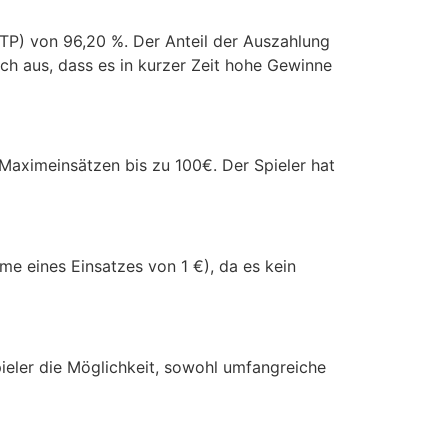
RTP) von 96,20 %. Der Anteil der Auszahlung
urch aus, dass es in kurzer Zeit hohe Gewinne
 Maximeinsätzen bis zu 100€. Der Spieler hat
e eines Einsatzes von 1 €), da es kein
ieler die Möglichkeit, sowohl umfangreiche