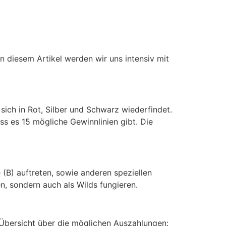
 In diesem Artikel werden wir uns intensiv mit
ich in Rot, Silber und Schwarz wiederfindet.
ss es 15 mögliche Gewinnlinien gibt. Die
 (B) auftreten, sowie anderen speziellen
, sondern auch als Wilds fungieren.
e Übersicht über die möglichen Auszahlungen: