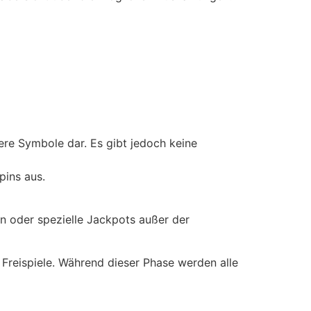
ere Symbole dar. Es gibt jedoch keine
pins aus.
den oder spezielle Jackpots außer der
 Freispiele. Während dieser Phase werden alle