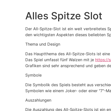
Alles Spitze Slot
Der All-Spitze-Slot ist ein weit verbreitetes 
den wichtigsten Aspekten dieses beliebten Sp
Thema und Design
Das Hauptthema des All-Spitze-Slots ist eine
Das Spiel umfasst fünf Walzen mit je
https://
Grafiken sind sehr ansprechend und geben dem
Symbole
Die Symbolik des Spiels besteht aus verschie
Symbolen wie einem Joker- oder einer "7"-Ma
Auszahlungen
Die Auszahlung des All-Spitze-Slots ist ein e