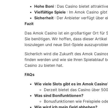
Hohe Boni
: Das Casino bietet attrakti
Vielfältige Spiele
: Im Amok Casino gibt 
Sicherheit
: Der Anbieter verfügt über e
Fazit
Das Amok Casino ist ein großartiger Ort für S
Sie benötigen. Wir hoffen, dass dieser Artik
loszulegen und neue Slot-Spiele auszuprobier
Sicherlich wird die Zukunft des Amok Casino
finden werden und wie sie Ihren Spielablauf b
Casino zu bieten hat.
FAQs
Wie viele Slots gibt es im Amok Casino
Derzeit bietet das Casino über 500
Was sind Bonifunktionen?
Bonusfunktionen wie Freispiele ode
Wie wird ich mein Geld abheben?