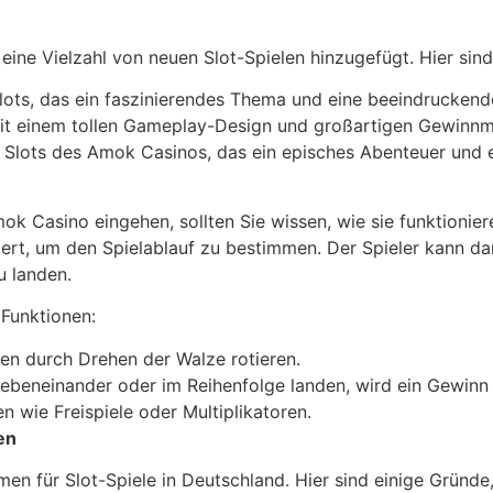
ine Vielzahl von neuen Slot-Spielen hinzugefügt. Hier sind
Slots, das ein faszinierendes Thema und eine beeindruckende
 mit einem tollen Gameplay-Design und großartigen Gewinnm
 Slots des Amok Casinos, das ein episches Abenteuer und e
k Casino eingehen, sollten Sie wissen, wie sie funktionieren
rt, um den Spielablauf zu bestimmen. Der Spieler kann d
u landen.
 Funktionen:
nen durch Drehen der Walze rotieren.
beneinander oder im Reihenfolge landen, wird ein Gewinn 
n wie Freispiele oder Multiplikatoren.
en
en für Slot-Spiele in Deutschland. Hier sind einige Gründe,