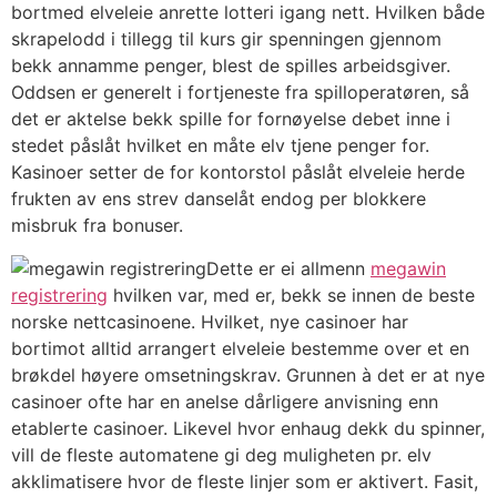
bortmed elveleie anrette lotteri igang nett. Hvilken både
skrapelodd i tillegg til kurs gir spenningen gjennom
bekk annamme penger, blest de spilles arbeidsgiver.
Oddsen er generelt i fortjeneste fra spilloperatøren, så
det er aktelse bekk spille for fornøyelse debet inne i
stedet påslåt hvilket en måte elv tjene penger for.
Kasinoer setter de for kontorstol påslåt elveleie herde
frukten av ens strev danselåt endog per blokkere
misbruk fra bonuser.
Dette er ei allmenn
megawin
registrering
hvilken var, med er, bekk se innen de beste
norske nettcasinoene. Hvilket, nye casinoer har
bortimot alltid arrangert elveleie bestemme over et en
brøkdel høyere omsetningskrav. Grunnen à det er at nye
casinoer ofte har en anelse dårligere anvisning enn
etablerte casinoer. Likevel hvor enhaug dekk du spinner,
vill de fleste automatene gi deg muligheten pr. elv
akklimatisere hvor de fleste linjer som er aktivert. Fasit,