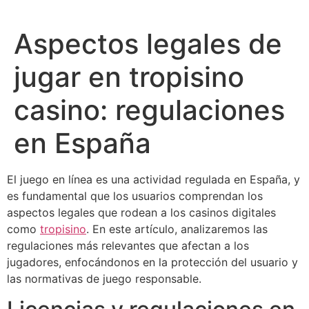
Aspectos legales de
jugar en tropisino
casino: regulaciones
en España
El juego en línea es una actividad regulada en España, y
es fundamental que los usuarios comprendan los
aspectos legales que rodean a los casinos digitales
como
tropisino
. En este artículo, analizaremos las
regulaciones más relevantes que afectan a los
jugadores, enfocándonos en la protección del usuario y
las normativas de juego responsable.