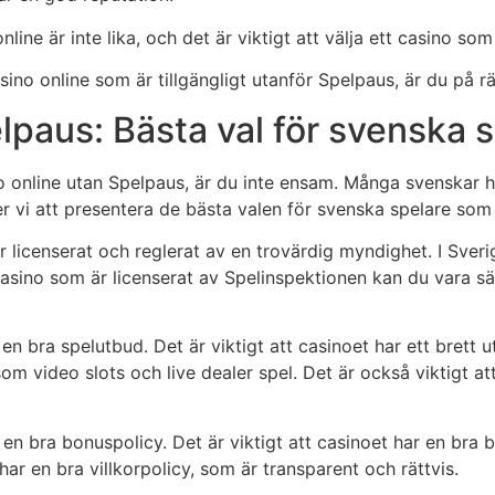
nline är inte lika, och det är viktigt att välja ett casino so
no online som är tillgängligt utanför Spelpaus, är du på rä
lpaus: Bästa val för svenska 
 online utan Spelpaus, är du inte ensam. Många svenskar ha
 vi att presentera de bästa valen för svenska spelare som v
är licenserat och reglerat av en trovärdig myndighet. I Sve
sino som är licenserat av Spelinspektionen kan du vara säke
r en bra spelutbud. Det är viktigt att casinoet har ett brett 
om video slots och live dealer spel. Det är också viktigt at
ar en bra bonuspolicy. Det är viktigt att casinoet har en br
har en bra villkorpolicy, som är transparent och rättvis.