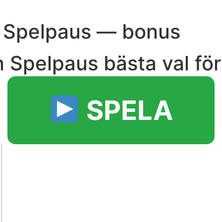
n Spelpaus — bonus
n Spelpaus bästa val fö
SPELA