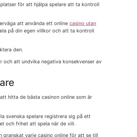
atser för att hjälpa spelare att ta kontroll
verväga att använda ett online
casino utan
la på din egen villkor och att ta kontroll
ektera den.
nor och att undvika negativa konsekvenser av
lare
att hitta de bästa casinon online som är
lla svenska spelare registrera sig på ett
t och frihet att spela när de vill.
granskat varje casino online för att se till