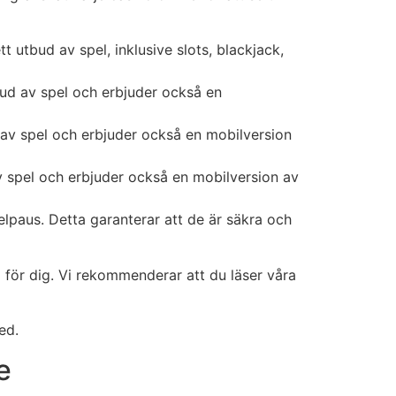
 utbud av spel, inklusive slots, blackjack,
bud av spel och erbjuder också en
d av spel och erbjuder också en mobilversion
av spel och erbjuder också en mobilversion av
pelpaus. Detta garanterar att de är säkra och
m för dig. Vi rekommenderar att du läser våra
ed.
e