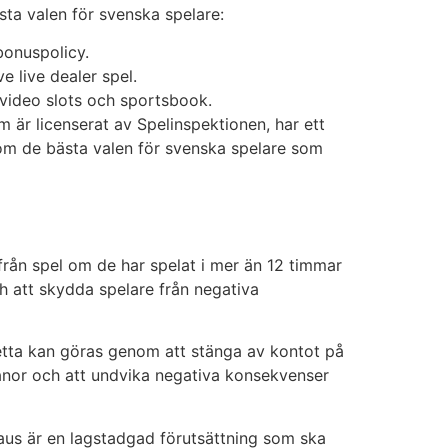
ästa valen för svenska spelare:
bonuspolicy.
e live dealer spel.
e video slots och sportsbook.
 är licenserat av Spelinspektionen, har ett
om de bästa valen för svenska spelare som
från spel om de har spelat i mer än 12 timmar
h att skydda spelare från negativa
 Detta kan göras genom att stänga av kontot på
elvanor och att undvika negativa konsekvenser
paus är en lagstadgad förutsättning som ska