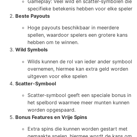
Gameplay: Veel wild en scatter-symbolen die
specifieke betekenis hebben voor elke speler
Beste Payouts
Hoge payouts beschikbaar in meerdere
spellen, waardoor spelers een grotere kans
hebben om te winnen.
Wild Symbols
Wilds kunnen de rol van ieder ander symbool
overnemen, hiermee kan extra geld worden
uitgeven voor elke spelen
Scatter-Symbool
Scatter-symbool geeft een speciale bonus in
het spelbord waarmee meer munten kunnen
worden opgespaard.
Bonus Features en Vrije Spins
Extra spins die kunnen worden gestart met
gemaakte spelen, hiermee wordt de kans om