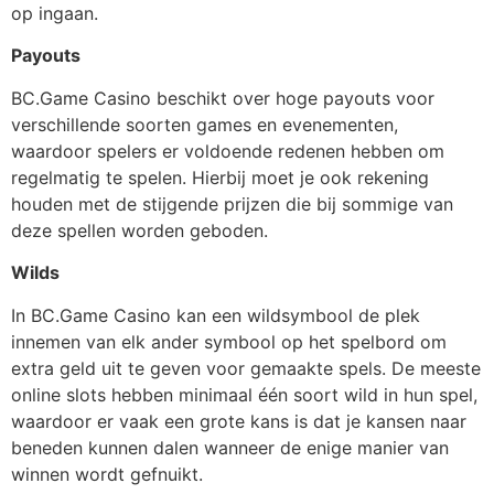
op ingaan.
Payouts
BC.Game Casino beschikt over hoge payouts voor
verschillende soorten games en evenementen,
waardoor spelers er voldoende redenen hebben om
regelmatig te spelen. Hierbij moet je ook rekening
houden met de stijgende prijzen die bij sommige van
deze spellen worden geboden.
Wilds
In BC.Game Casino kan een wildsymbool de plek
innemen van elk ander symbool op het spelbord om
extra geld uit te geven voor gemaakte spels. De meeste
online slots hebben minimaal één soort wild in hun spel,
waardoor er vaak een grote kans is dat je kansen naar
beneden kunnen dalen wanneer de enige manier van
winnen wordt gefnuikt.