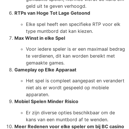
geld uit te geven verhoogd.
RTPs van Hoge Tot Lage Getoond
Elke spel heeft een specifieke RTP voor elk
type muntbord dat kan kiezen.
Max Winst in elke Spel
Voor iedere speler is er een maximaal bedrag
te verdienen, dit kan worden bereikt met
gemaakte games.
Gameplay op Elke Apparaat
Het spel is compleet aangepast en verandert
niet als er wordt gespeeld op mobiele
apparaten.
Mobiel Spelen Minder Risico
Er zijn diverse opties beschikbaar om de
kans van een muntbord af te wenden.
Meer Redenen voor elke speler om bij BC casino