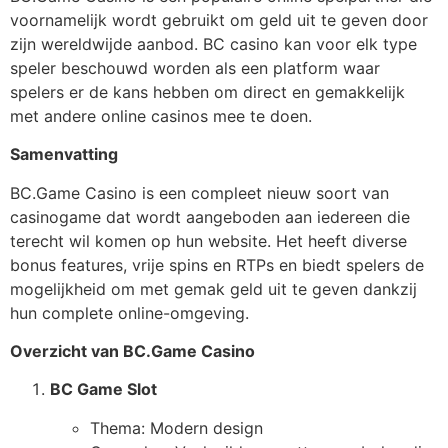
voornamelijk wordt gebruikt om geld uit te geven door
zijn wereldwijde aanbod. BC casino kan voor elk type
speler beschouwd worden als een platform waar
spelers er de kans hebben om direct en gemakkelijk
met andere online casinos mee te doen.
Samenvatting
BC.Game Casino is een compleet nieuw soort van
casinogame dat wordt aangeboden aan iedereen die
terecht wil komen op hun website. Het heeft diverse
bonus features, vrije spins en RTPs en biedt spelers de
mogelijkheid om met gemak geld uit te geven dankzij
hun complete online-omgeving.
Overzicht van BC.Game Casino
BC Game Slot
Thema: Modern design