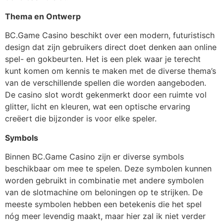
Thema en Ontwerp
BC.Game Casino beschikt over een modern, futuristisch
design dat zijn gebruikers direct doet denken aan online
spel- en gokbeurten. Het is een plek waar je terecht
kunt komen om kennis te maken met de diverse thema’s
van de verschillende spellen die worden aangeboden.
De casino slot wordt gekenmerkt door een ruimte vol
glitter, licht en kleuren, wat een optische ervaring
creëert die bijzonder is voor elke speler.
Symbols
Binnen BC.Game Casino zijn er diverse symbols
beschikbaar om mee te spelen. Deze symbolen kunnen
worden gebruikt in combinatie met andere symbolen
van de slotmachine om beloningen op te strijken. De
meeste symbolen hebben een betekenis die het spel
nóg meer levendig maakt, maar hier zal ik niet verder