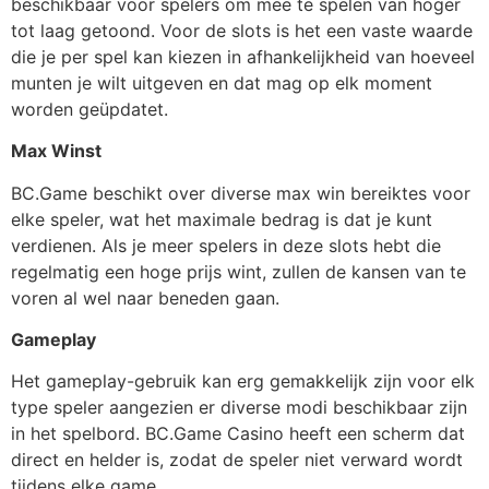
beschikbaar voor spelers om mee te spelen van hoger
tot laag getoond. Voor de slots is het een vaste waarde
die je per spel kan kiezen in afhankelijkheid van hoeveel
munten je wilt uitgeven en dat mag op elk moment
worden geüpdatet.
Max Winst
BC.Game beschikt over diverse max win bereiktes voor
elke speler, wat het maximale bedrag is dat je kunt
verdienen. Als je meer spelers in deze slots hebt die
regelmatig een hoge prijs wint, zullen de kansen van te
voren al wel naar beneden gaan.
Gameplay
Het gameplay-gebruik kan erg gemakkelijk zijn voor elk
type speler aangezien er diverse modi beschikbaar zijn
in het spelbord. BC.Game Casino heeft een scherm dat
direct en helder is, zodat de speler niet verward wordt
tijdens elke game.