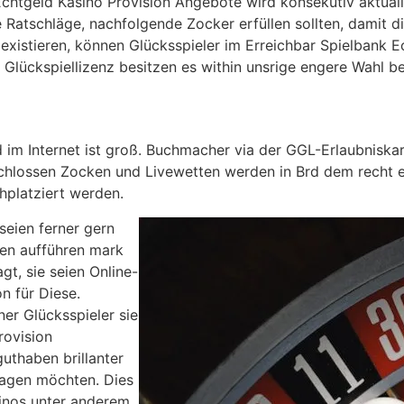
chtgeld Kasino Provision Angebote wird konsekutiv aktuali
Ratschläge, nachfolgende Zocker erfüllen sollten, damit di
 existieren, können Glücksspieler im Erreichbar Spielbank Ec
Glückspiellizenz besitzen es within unsrige engere Wahl be
 im Internet ist groß. Buchmacher via der GGL-Erlaubniskar
lossen Zocken und Livewetten werden in Brd dem recht en
hplatziert werden.
seien ferner gern
gen aufführen mark
t, sie seien Online-
n für Diese.
ner Glücksspieler sie
rovision
uthaben brillanter
ragen möchten. Dies
sinos unter anderem