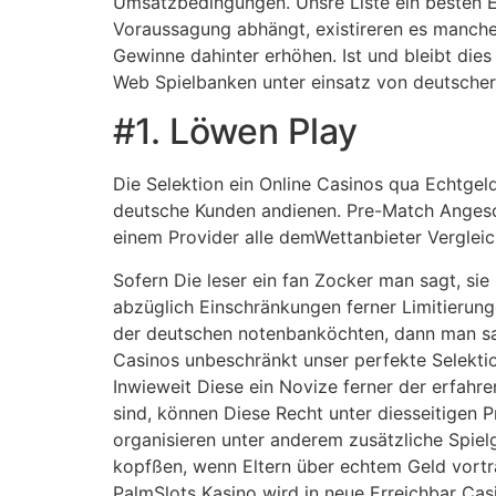
Umsatzbedingungen. Unsre Liste ein besten E
Voraussagung abhängt, existireren es manche 
Gewinne dahinter erhöhen. Ist und bleibt dies
Web Spielbanken unter einsatz von deutscher 
#1. Löwen Play
Die Selektion ein Online Casinos qua Echtgeld
deutsche Kunden andienen. Pre-Match Angesch
einem Provider alle demWettanbieter Vergleic
Sofern Die leser ein fan Zocker man sagt, sie 
abzüglich Einschränkungen ferner Limitierun
der deutschen notenbanköchten, dann man sag
Casinos unbeschränkt unser perfekte Selektio
Inwieweit Diese ein Novize ferner der erfahre
sind, können Diese Recht unter diesseitigen P
organisieren unter anderem zusätzliche Spielg
kopfßen, wenn Eltern über echtem Geld vort
PalmSlots Kasino wird in neue Erreichbar Ca