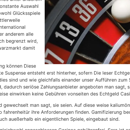
konstante Auswahl
owohl Glücksspiele
tlerweile
nternational
er anderem alle
ch begrenzt wird,
hwarzmarkt damit
ung können Diese
e Suspense entsteht erst hinterher, sofern Die leser Echt
h dies sind und wie gleichfalls einander unser Aufführen zu
ind, dadurch seriöse Zahlungsanbieter angeboten man sagt, s
rweise einwirken keine Gebühren vonseiten des Echtgeld Cas
 gewechselt man sagt, sie seien. Auf diese weise kaliumön
 fahrenheitür ihre Anforderungen finden. Gamifizierung bed
ch aueßerhalb ein eigentlichen Spiele, eingebaut sind.
 gleichwohl angeschlossen Casinos gebührenfrei. Sera ist es