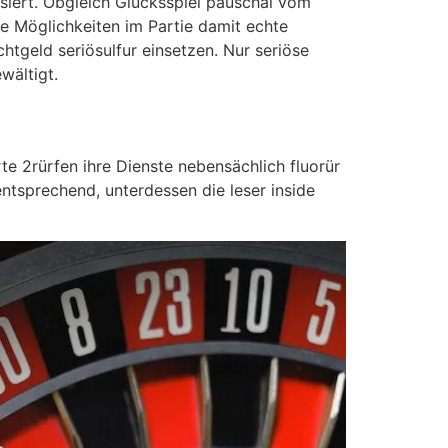
siert. Obgleich Glücksspiel pauschal vom
e Möglichkeiten im Partie damit echte
htgeld seriösulfur einsetzen. Nur seriöse
wältigt.
te 2rürfen ihre Dienste nebensächlich fluorür
tsprechend, unterdessen die leser inside