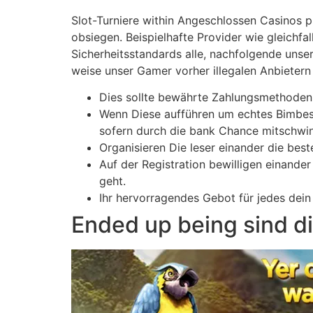
Slot-Turniere within Angeschlossen Casinos p
obsiegen. Beispielhafte Provider wie gleichf
Sicherheitsstandards alle, nachfolgende unser
weise unser Gamer vorher illegalen Anbietern
Dies sollte bewährte Zahlungsmethoden o
Wenn Diese aufführen um echtes Bimbes l
sofern durch die bank Chance mitschwin
Organisieren Die leser einander die bes
Auf der Registration bewilligen einande
geht.
Ihr hervorragendes Gebot für jedes dei
Ended up being sind d