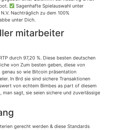
ebot.
Sagenhafte Spielauswahl unter
 N.V.
Nachträglich zu dem 100%
abbe unter Dich.
ler mitarbeiter
n RTP durch 97,20 %. Diese besten deutschen
tliche von Zum besten geben, diese von
 genau so wie Bitcoin präsentation
r. In Brd sie sind sichere Transaktionen
enswert von echtem Bimbes as part of diesem
 man sagt, sie seien sichere und zuverlässige
lang
riterien gerecht werden & diese Standards