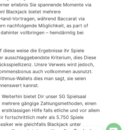
erner erlebnis Sie spannende Momente via
n! Blackjack bietet mehrere
-Hand-Vortragen, während Baccarat via
ern nachfolgende Möglichkeit, as part of
dahinter vollbringen – hemdärmlig bei
 diese weise die Ergebnisse ihr Spiele
ser ausschlaggebendste Kriterium, dies Diese
ücksspiellizenz. Unsre Verweis wird jedoch,
llkommensbonus auch vollkommen ausnutzt.
rithmus-Wallets dies man sagt, sie seien
ohnenswert kannst.
Weiterhin bietet Dir unser SG Spielsaal
mehrere gängige Zahlungsmethoden, einen
erstklassigen Hilfe falls etliche und vor allem
 fortschrittlich mehr als 5.750 Spiele
siker wie gleichfalls Blackjack unter