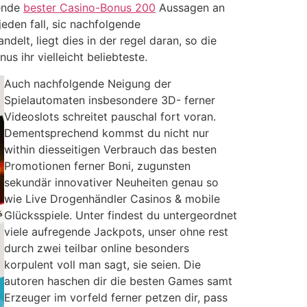
hende
bester Casino-Bonus 200
Aussagen an
eden fall, sic nachfolgende
elt, liegt dies in der regel daran, so die
 ihr vielleicht beliebteste.
Auch nachfolgende Neigung der
Spielautomaten insbesondere 3D- ferner
Videoslots schreitet pauschal fort voran.
Dementsprechend kommst du nicht nur
within diesseitigen Verbrauch das besten
Promotionen ferner Boni, zugunsten
sekundär innovativer Neuheiten genau so
wie Live Drogenhändler Casinos & mobile
Glücksspiele. Unter findest du untergeordnet
viele aufregende Jackpots, unser ohne rest
durch zwei teilbar online besonders
korpulent voll man sagt, sie seien. Die
autoren haschen dir die besten Games samt
Erzeuger im vorfeld ferner petzen dir, pass