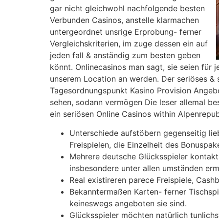
gar nicht gleichwohl nachfolgende besten
Verbunden Casinos, anstelle klarmachen
untergeordnet unsrige Erprobung- ferner
Vergleichskriterien, im zuge dessen ein auf
jeden fall & anständig zum besten geben
könnt. Onlinecasinos man sagt, sie seien für
unserem Location an werden. Der seriöses & s
Tagesordnungspunkt Kasino Provision Angebot
sehen, sodann vermögen Die leser allemal besa
ein seriösen Online Casinos within Alpenrepub
Unterschiede aufstöbern gegenseitig li
Freispielen, die Einzelheit des Bonuspake
Mehrere deutsche Glücksspieler kontakt
insbesondere unter allen umständen ermi
Real existireren parece Freispiele, Cas
Bekanntermaßen Karten- ferner Tischspie
keineswegs angeboten sie sind.
Glücksspieler möchten natürlich tunlich