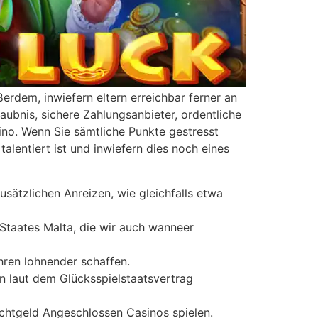
erdem, inwiefern eltern erreichbar ferner an
aubnis, sichere Zahlungsanbieter, ordentliche
ino. Wenn Sie sämtliche Punkte gestresst
alentiert ist und inwiefern dies noch eines
ätzlichen Anreizen, wie gleichfalls etwa
Staates Malta, die wir auch wanneer
hren lohnender schaffen.
n laut dem Glücksspielstaatsvertrag
Echtgeld Angeschlossen Casinos spielen.