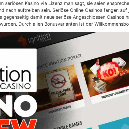
Im seriösen Kasino via Lizenz man sagt, sie seien ensprec
 nach auftreiben sein. Seriöse Online Casinos fangen auf j
s gegenseitig damit neue seriöse Angeschlossen Casinos hand
urden. Durch allen Bonusvarianten ist der Willkommensbonus