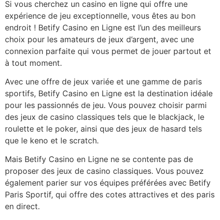
Si vous cherchez un casino en ligne qui offre une
expérience de jeu exceptionnelle, vous êtes au bon
endroit ! Betify Casino en Ligne est l’un des meilleurs
choix pour les amateurs de jeux d’argent, avec une
connexion parfaite qui vous permet de jouer partout et
à tout moment.
Avec une offre de jeux variée et une gamme de paris
sportifs, Betify Casino en Ligne est la destination idéale
pour les passionnés de jeu. Vous pouvez choisir parmi
des jeux de casino classiques tels que le blackjack, le
roulette et le poker, ainsi que des jeux de hasard tels
que le keno et le scratch.
Mais Betify Casino en Ligne ne se contente pas de
proposer des jeux de casino classiques. Vous pouvez
également parier sur vos équipes préférées avec Betify
Paris Sportif, qui offre des cotes attractives et des paris
en direct.