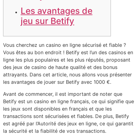
Les avantages de
jeu sur Betify
Vous cherchez un casino en ligne sécurisé et fiable ?
Vous êtes au bon endroit ! Betify est l’un des casinos en
ligne les plus populaires et les plus réputés, proposant
des jeux de casino de haute qualité et des bonus
attrayants. Dans cet article, nous allons vous présenter
les avantages de jouer sur Betify avec 1000 €.
Avant de commencer, il est important de noter que
Betify est un casino en ligne français, ce qui signifie que
les jeux sont disponibles en français et que les
transactions sont sécurisées et fiables. De plus, Betify
est agréé par l’Autorité des jeux en ligne, ce qui garantit
la sécurité et la fiabilité de vos transactions.