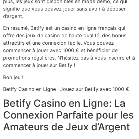
plus, les jeux sont disponibles en mode démo, ce qui
signifie que vous pouvez jouer sans avoir à déposer
d’argent.
En résumé, Betify est un casino en ligne français qui
offre des jeux de casino de haute qualité, des bonus
attractifs et une connexion facile. Vous pouvez
commencer à jouer avec 1000 € et bénéficier de
promotions régulières. N’hésitez pas à vous inscrire et à
commencer à jouer sur Betify !
Bon jeu !
Betify Casino en Ligne : Jouez sur Betify avec 1000 €
Betify Casino en Ligne: La
Connexion Parfaite pour les
Amateurs de Jeux d’Argent