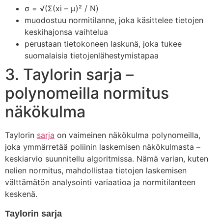
σ = √(Σ(xi – μ)² / N)
muodostuu normitilanne, joka käsittelee tietojen
keskihajonsa vaihtelua
perustaan tietokoneen laskunä, joka tukee
suomalaisia tietojenlähestymistapaa
3. Taylorin sarja –
polynomeilla normitus
näkökulma
Taylorin
sarja
on vaimeinen näkökulma polynomeilla,
joka ymmärretää poliinin laskemisen näkökulmasta –
keskiarvio suunnitellu algoritmissa. Nämä varian, kuten
nelien normitus, mahdollistaa tietojen laskemisen
välttämätön analysointi variaatioa ja normitilanteen
keskenä.
Taylorin sarja