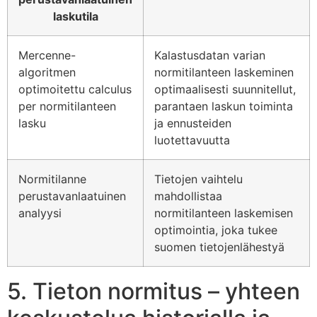
laskutila
Mercenne-
Kalastusdatan varian
algoritmen
normitilanteen laskeminen
optimoitettu calculus
optimaalisesti suunnitellut,
per normitilanteen
parantaen laskun toiminta
lasku
ja ennusteiden
luotettavuutta
Normitilanne
Tietojen vaihtelu
perustavanlaatuinen
mahdollistaa
analyysi
normitilanteen laskemisen
optimointia, joka tukee
suomen tietojenlähestyä
5. Tieton normitus – yhteen