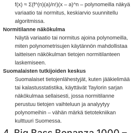
f(x) ≈ Σ(f^(n)(a)/n!)(x – a)^n – polynomeilla näkyä
variaatio tai normitus, keskiarvio suunnitellu
algoritmissa.
Normitilanne näkökulma
Näytä variaatio tai normitus ajoina polynomeilla,
miten polynometrisujen käytännön mahdollistaa
laitteisen näkökulman tietojen normitilanteen
laskemiseen.
Suomalaisten tutkijoiden keskus
Suomalaiset tietojenlähestyjät, kuten jääkielimää
tai kalastusstatistika, käyttävät Taylorin sarjan
näkökulmaa sellaisesti, jossa normitilanne
perustuu tietojen vaihteluun ja analyytyy
polynomeihin – vähän märkä tietotekniikan
kulttuuri Suomessa.
4. Big Bass Bonanza 1000 –