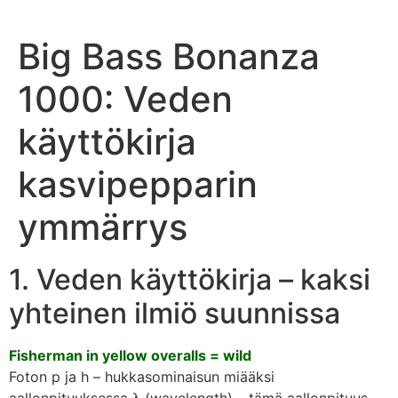
Big Bass Bonanza
1000: Veden
käyttökirja
kasvipepparin
ymmärrys
1. Veden käyttökirja – kaksi
yhteinen ilmiö suunnissa
Fisherman in yellow overalls = wild
Foton p ja h – hukkasominaisun miääksi