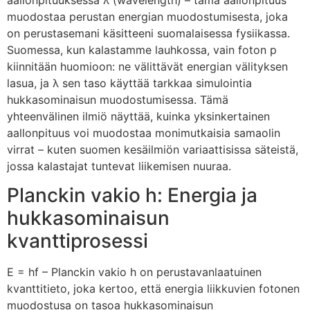
aallonpituuksessa λ (wavelength) – tämä aallonpituus
muodostaa perustan energian muodostumisesta, joka
on perustasemani käsitteeni suomalaisessa fysiikassa.
Suomessa, kun kalastamme lauhkossa, vain foton p
kiinnitään huomioon: ne välittävät energian välityksen
lasua, ja λ sen taso käyttää tarkkaa simulointia
hukkasominaisun muodostumisessa. Tämä
yhteenvälinen ilmiö näyttää, kuinka yksinkertainen
aallonpituus voi muodostaa monimutkaisia samaolin
virrat – kuten suomen kesäilmiön variaattisissa säteistä,
jossa kalastajat tuntevat liikemisen nuuraa.
Planckin vakio h: Energia ja
hukkasominaisun
kvanttiprosessi
E = hf – Planckin vakio h on perustavanlaatuinen
kvanttitieto, joka kertoo, että energia liikkuvien fotonen
muodostusa on tasoa hukkasominaisun