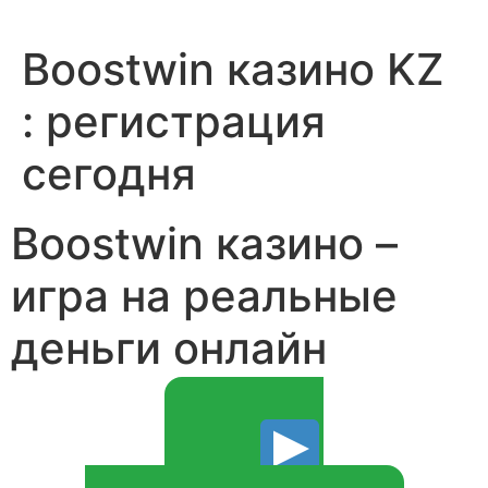
Boostwin казино KZ
: регистрация
сегодня
Boostwin казино –
игра на реальные
деньги онлайн