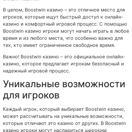
В целом, Boostwin казино – это отличное место для
игроков, которые ищут быстрый доступ к онлайн-
казино и комфортный игровой процесс. С помощью
Boostwin казино игроки могут начать играть в любое
время и из любого места, что особенно важно для
тех, кто имеет ограниченное свободное время.
Важно! Boostwin казино – это официальное онлайн-
казино, которое предлагает игрокам безопасный и
надежный игровой процесс.
Уникальные возможности
для игроков
Каждый игрок, который выбирает Boostwin казино,
может рассчитывать на уникальные возможности,
которые отличают это казино от других. В Boostwin
казино игроки могут насладиться широким