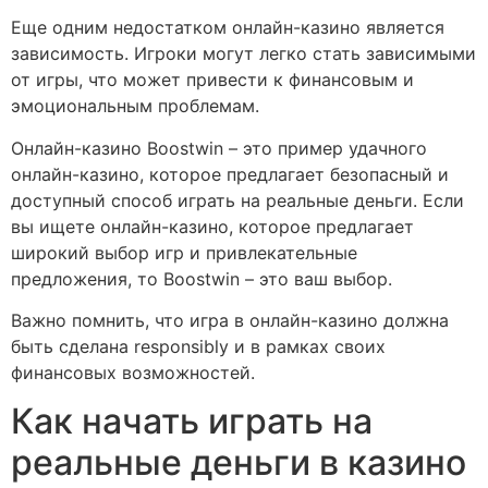
Еще одним недостатком онлайн-казино является
зависимость. Игроки могут легко стать зависимыми
от игры, что может привести к финансовым и
эмоциональным проблемам.
Онлайн-казино Boostwin – это пример удачного
онлайн-казино, которое предлагает безопасный и
доступный способ играть на реальные деньги. Если
вы ищете онлайн-казино, которое предлагает
широкий выбор игр и привлекательные
предложения, то Boostwin – это ваш выбор.
Важно помнить, что игра в онлайн-казино должна
быть сделана responsibly и в рамках своих
финансовых возможностей.
Как начать играть на
реальные деньги в казино