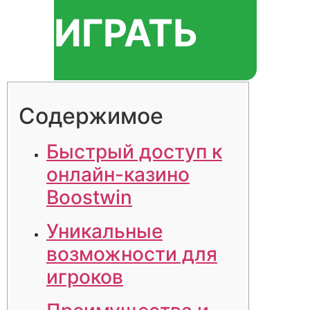
ИГРАТЬ
Содержимое
Быстрый доступ к
онлайн-казино
Boostwin
Уникальные
возможности для
игроков