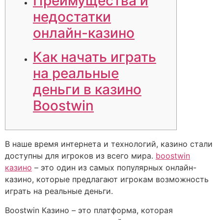
Преимущества и
недостатки
онлайн-казино
Как начать играть
на реальные
деньги в казино
Boostwin
В наше время интернета и технологий, казино стали
доступны для игроков из всего мира.
boostwin
казино
– это один из самых популярных онлайн-
казино, которые предлагают игрокам возможность
играть на реальные деньги.
Boostwin Казино – это платформа, которая