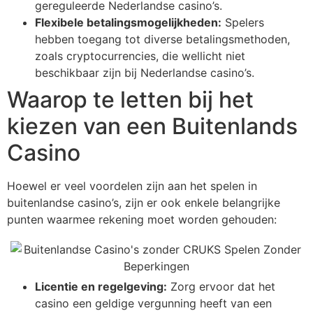
gereguleerde Nederlandse casino’s.
Flexibele betalingsmogelijkheden:
Spelers
hebben toegang tot diverse betalingsmethoden,
zoals cryptocurrencies, die wellicht niet
beschikbaar zijn bij Nederlandse casino’s.
Waarop te letten bij het
kiezen van een Buitenlands
Casino
Hoewel er veel voordelen zijn aan het spelen in
buitenlandse casino’s, zijn er ook enkele belangrijke
punten waarmee rekening moet worden gehouden:
Licentie en regelgeving:
Zorg ervoor dat het
casino een geldige vergunning heeft van een