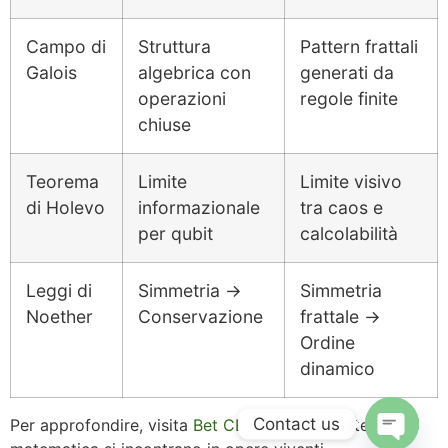
Campo di
Struttura
Pattern frattali
Galois
algebrica con
generati da
operazioni
regole finite
chiuse
Teorema
Limite
Limite visivo
di Holevo
informazionale
tra caos e
per qubit
calcolabilità
Leggi di
Simmetria →
Simmetria
Noether
Conservazione
frattale →
Ordine
dinamico
Contact us
Per approfondire, visita
Bet CENTS
– dove arte e