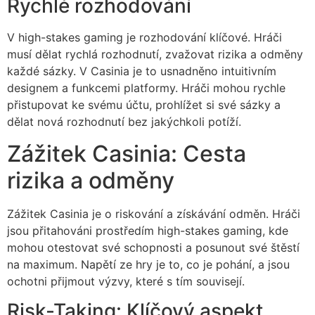
Rychlé rozhodování
V high-stakes gaming je rozhodování klíčové. Hráči
musí dělat rychlá rozhodnutí, zvažovat rizika a odměny
každé sázky. V Casinia je to usnadněno intuitivním
designem a funkcemi platformy. Hráči mohou rychle
přistupovat ke svému účtu, prohlížet si své sázky a
dělat nová rozhodnutí bez jakýchkoli potíží.
Zážitek Casinia: Cesta
rizika a odměny
Zážitek Casinia je o riskování a získávání odměn. Hráči
jsou přitahováni prostředím high-stakes gaming, kde
mohou otestovat své schopnosti a posunout své štěstí
na maximum. Napětí ze hry je to, co je pohání, a jsou
ochotni přijmout výzvy, které s tím souvisejí.
Risk-Taking: Klíčový aspekt