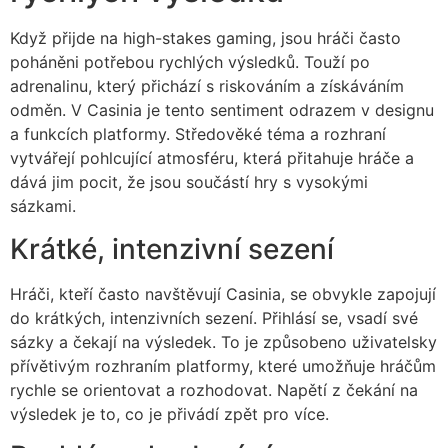
Když přijde na high-stakes gaming, jsou hráči často
poháněni potřebou rychlých výsledků. Touží po
adrenalinu, který přichází s riskováním a získáváním
odměn. V Casinia je tento sentiment odrazem v designu
a funkcích platformy. Středověké téma a rozhraní
vytvářejí pohlcující atmosféru, která přitahuje hráče a
dává jim pocit, že jsou součástí hry s vysokými
sázkami.
Krátké, intenzivní sezení
Hráči, kteří často navštěvují Casinia, se obvykle zapojují
do krátkých, intenzivních sezení. Přihlásí se, vsadí své
sázky a čekají na výsledek. To je způsobeno uživatelsky
přívětivým rozhraním platformy, které umožňuje hráčům
rychle se orientovat a rozhodovat. Napětí z čekání na
výsledek je to, co je přivádí zpět pro více.