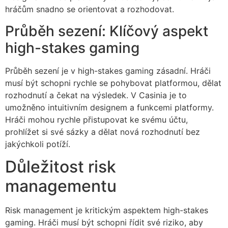
hráčům snadno se orientovat a rozhodovat.
Průběh sezení: Klíčový aspekt
high-stakes gaming
Průběh sezení je v high-stakes gaming zásadní. Hráči
musí být schopni rychle se pohybovat platformou, dělat
rozhodnutí a čekat na výsledek. V Casinia je to
umožněno intuitivním designem a funkcemi platformy.
Hráči mohou rychle přistupovat ke svému účtu,
prohlížet si své sázky a dělat nová rozhodnutí bez
jakýchkoli potíží.
Důležitost risk
managementu
Risk management je kritickým aspektem high-stakes
gaming. Hráči musí být schopni řídit své riziko, aby