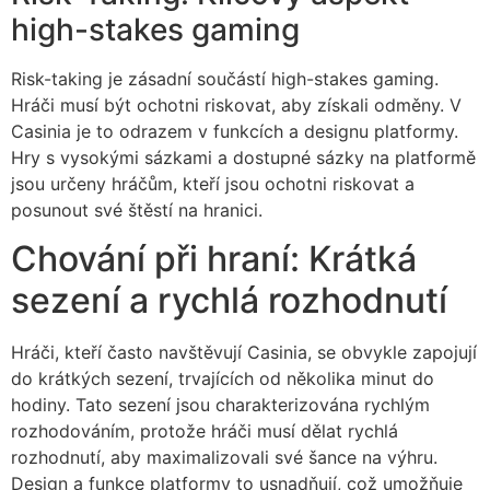
high-stakes gaming
Risk-taking je zásadní součástí high-stakes gaming.
Hráči musí být ochotni riskovat, aby získali odměny. V
Casinia je to odrazem v funkcích a designu platformy.
Hry s vysokými sázkami a dostupné sázky na platformě
jsou určeny hráčům, kteří jsou ochotni riskovat a
posunout své štěstí na hranici.
Chování při hraní: Krátká
sezení a rychlá rozhodnutí
Hráči, kteří často navštěvují Casinia, se obvykle zapojují
do krátkých sezení, trvajících od několika minut do
hodiny. Tato sezení jsou charakterizována rychlým
rozhodováním, protože hráči musí dělat rychlá
rozhodnutí, aby maximalizovali své šance na výhru.
Design a funkce platformy to usnadňují, což umožňuje