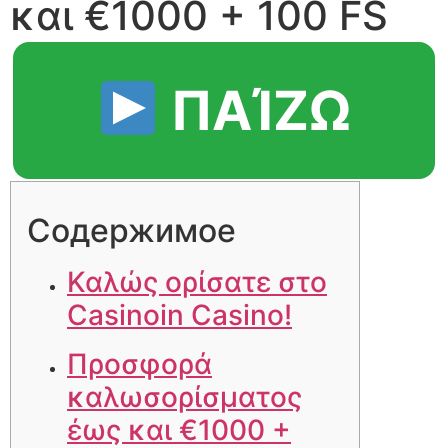
και €1000 + 100 FS
ΠΑΊΖΩ
Содержимое
Καλώς ορίσατε στο
Casinoin Casino!
Προσφορά
καλωσορίσματος
έως και €1000 +