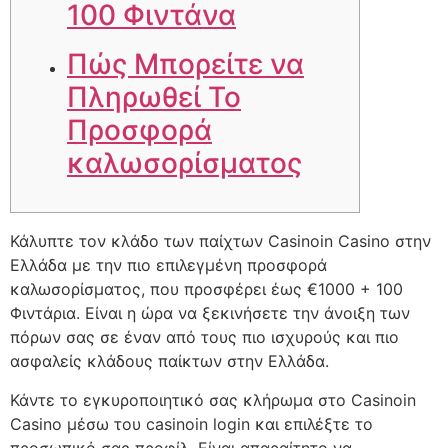
100 Φιντάνα
Πώς Μπορείτε να
Πληρωθεί Το
Προσφορά
καλωσορίσματος
Κάλυπτε τον κλάδο των παίχτων Casinoin Casino στην
Ελλάδα με την πιο επιλεγμένη προσφορά
καλωσορίσματος, που προσφέρει έως €1000 + 100
Φιντάρια. Είναι η ώρα να ξεκινήσετε την άνοιξη των
πόρων σας σε έναν από τους πιο ισχυρούς και πιο
ασφαλείς κλάδους παίκτων στην Ελλάδα.
Κάντε το εγκυροποιητικό σας κλήρωμα στο Casinoin
Casino μέσω του casinoin login και επιλέξτε το
προσωπικό σας προφίλ. Είναι απαραίτητο να