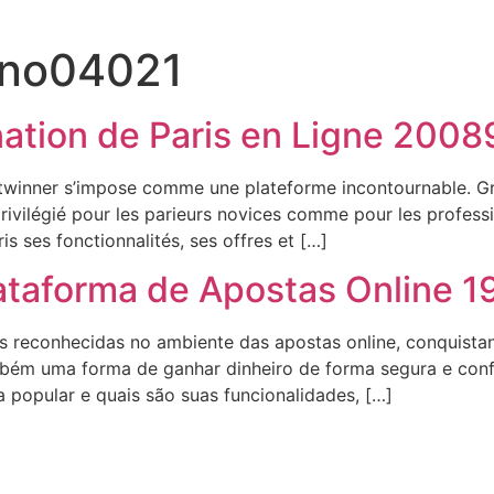
ino04021
nation de Paris en Ligne 200
etwinner s’impose comme une plateforme incontournable. Grâ
rivilégié pour les parieurs novices comme pour les professio
is ses fonctionnalités, ses offres et […]
lataforma de Apostas Online 
s reconhecidas no ambiente das apostas online, conquista
ém uma forma de ganhar dinheiro de forma segura e confi
 popular e quais são suas funcionalidades, […]