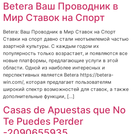
Betera Ваш Проводник в
Мир Ставок на Спорт
Betera: Ваш Проводник в Мир Ставок на Спорт
Ставки на спорт давно стали неотъемлемой частью
азартной культуры. С каждым годом их
популярность только возрастает, и появляются все
новые платформы, предлагающие услуги в этой
области. Одной из наиболее интересных и
перспективных является Betera https://betera-
win.com/, которая предлагает пользователям
широкий спектр возможностей для ставок, а также
дополнительные функции, […]
Casas de Apuestas que No
Te Puedes Perder
-2090655935