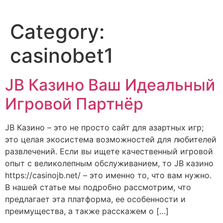
Category:
casinobet1
JB Казино Ваш Идеальный
Игровой Партнёр
JB Казино – это не просто сайт для азартных игр;
это целая экосистема возможностей для любителей
развлечений. Если вы ищете качественный игровой
опыт с великолепным обслуживанием, то JB казино
https://casinojb.net/ – это именно то, что вам нужно.
В нашей статье мы подробно рассмотрим, что
предлагает эта платформа, ее особенности и
преимущества, а также расскажем о […]