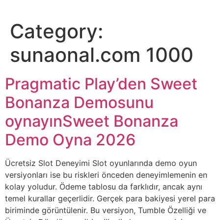
Category:
sunaonal.com 1000
Pragmatic Play’den Sweet
Bonanza Demosunu
oynayınSweet Bonanza
Demo Oyna 2026
Ücretsiz Slot Deneyimi Slot oyunlarında demo oyun
versiyonları ise bu riskleri önceden deneyimlemenin en
kolay yoludur. Ödeme tablosu da farklıdır, ancak aynı
temel kurallar geçerlidir. Gerçek para bakiyesi yerel para
biriminde görüntülenir. Bu versiyon, Tumble Özelliği ve