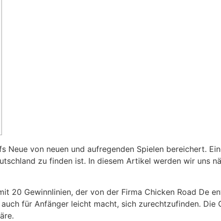
ufs Neue von neuen und aufregenden Spielen bereichert. Eine
utschland zu finden ist. In diesem Artikel werden wir uns n
mit 20 Gewinnlinien, der von der Firma Chicken Road De ent
s auch für Anfänger leicht macht, sich zurechtzufinden. Die 
äre.