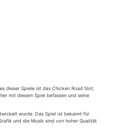
s dieser Spiele ist das Chicken Road Slot,
äher mit diesem Spiel befassen und seine
wickelt wurde. Das Spiel ist bekannt für
Grafik und die Musik sind von hoher Qualität