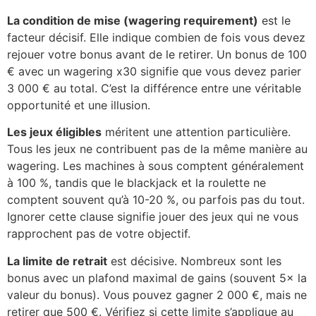
La condition de mise (wagering requirement)
est le
facteur décisif. Elle indique combien de fois vous devez
rejouer votre bonus avant de le retirer. Un bonus de 100
€ avec un wagering x30 signifie que vous devez parier
3 000 € au total. C’est la différence entre une véritable
opportunité et une illusion.
Les jeux éligibles
méritent une attention particulière.
Tous les jeux ne contribuent pas de la même manière au
wagering. Les machines à sous comptent généralement
à 100 %, tandis que le blackjack et la roulette ne
comptent souvent qu’à 10-20 %, ou parfois pas du tout.
Ignorer cette clause signifie jouer des jeux qui ne vous
rapprochent pas de votre objectif.
La limite de retrait
est décisive. Nombreux sont les
bonus avec un plafond maximal de gains (souvent 5× la
valeur du bonus). Vous pouvez gagner 2 000 €, mais ne
retirer que 500 €. Vérifiez si cette limite s’applique au