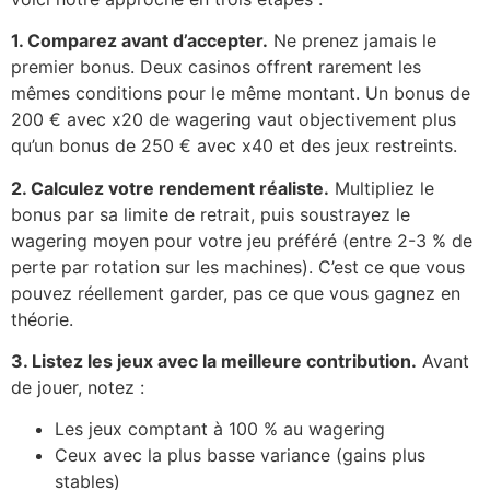
1. Comparez avant d’accepter.
Ne prenez jamais le
premier bonus. Deux casinos offrent rarement les
mêmes conditions pour le même montant. Un bonus de
200 € avec x20 de wagering vaut objectivement plus
qu’un bonus de 250 € avec x40 et des jeux restreints.
2. Calculez votre rendement réaliste.
Multipliez le
bonus par sa limite de retrait, puis soustrayez le
wagering moyen pour votre jeu préféré (entre 2-3 % de
perte par rotation sur les machines). C’est ce que vous
pouvez réellement garder, pas ce que vous gagnez en
théorie.
3. Listez les jeux avec la meilleure contribution.
Avant
de jouer, notez :
Les jeux comptant à 100 % au wagering
Ceux avec la plus basse variance (gains plus
stables)