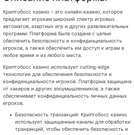
Криптобосс казино – это онлайн-казино, которое
предлагает игрокам широкий спектр игровых
автоматов, азартных игр и других развлекательных
программ. Платформа была создана с целью
обеспечить безопасность и конфиденциальность
игроков, а также обеспечить им доступ к играм в
любое время и из любого места.
Криптобосс казино использует cutting-edge
технологии для обеспечения безопасности и
конфиденциальности игроков. Платформа защищена
от хакеров и других злоумышленников, а также
обеспечивает конфиденциальность личных данных
игроков.
Безопасность транзакций: Криптобосс казино
использует защищенные каналы для обработки
транзакций, чтобы обеспечить безопасность и