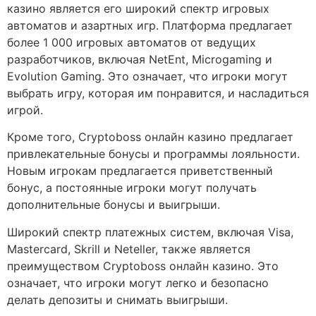
казино является его широкий спектр игровых
автоматов и азартных игр. Платформа предлагает
более 1 000 игровых автоматов от ведущих
разработчиков, включая NetEnt, Microgaming и
Evolution Gaming. Это означает, что игроки могут
выбрать игру, которая им понравится, и насладиться
игрой.
Кроме того, Cryptoboss онлайн казино предлагает
привлекательные бонусы и программы лояльности.
Новым игрокам предлагается приветственный
бонус, а постоянные игроки могут получать
дополнительные бонусы и выигрыши.
Широкий спектр платежных систем, включая Visa,
Mastercard, Skrill и Neteller, также является
преимуществом Cryptoboss онлайн казино. Это
означает, что игроки могут легко и безопасно
делать депозиты и снимать выигрыши.