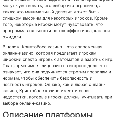
могут чувствовать, что выбор игр ограничен, а
также что минимальный депозит может быть
слишком высоким для некоторых игроков. Кроме
того, некоторые игроки могут чувствовать, что
программа лояльности не так эффективна, как они
ожидали.
В целом, Криптобосс казино – это современная
онлайн-казино, которая предлагает игрокам
широкий спектр игровых автоматов и азартных игр.
Платформа имеет лицензию на игорное дело, что
означает, что она подчиняется строгим правилам и
нормам, чтобы обеспечить безопасность и
честность игроков. Однако, как и любая онлайн-
казино, Криптобосс казино имеет и свои
недостатки, которые игроки должны учитывать при
выборе онлайн-казино.
Описание платформы