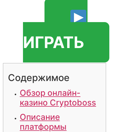
ИГРАТЬ
Содержимое
Обзор онлайн-
казино Cryptoboss
Описание
платформы