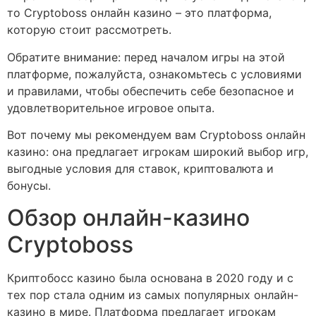
то Cryptoboss онлайн казино – это платформа,
которую стоит рассмотреть.
Обратите внимание: перед началом игры на этой
платформе, пожалуйста, ознакомьтесь с условиями
и правилами, чтобы обеспечить себе безопасное и
удовлетворительное игровое опыта.
Вот почему мы рекомендуем вам Cryptoboss онлайн
казино: она предлагает игрокам широкий выбор игр,
выгодные условия для ставок, криптовалюта и
бонусы.
Обзор онлайн-казино
Cryptoboss
Криптобосс казино была основана в 2020 году и с
тех пор стала одним из самых популярных онлайн-
казино в мире. Платформа предлагает игрокам