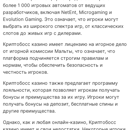
более 1 000 игровых автоматов от ведущих
разработчиков, включая NetEnt, Microgaming и
Evolution Gaming. Это означает, что игроки могут
выбрать из широкого спектра игр, от классических
слотов до живых игр с дилерами.
Криптобосс казино имеет лицензию на игорное дело
от игорной комиссии Мальты, что означает, что
платформа подчиняется строгим правилам и
нормам, чтобы обеспечить безопасность и
честность игроков.
Криптобосс казино также предлагает программу
лояльности, которая позволяет игрокам получать
бонусы и преимущества за их игру. Игроки могут
получать бонусы на депозит, бесплатные спины и
другие преимущества.
Однако, как и любая онлайн-казино, Криптобосс
казино имеет и свои недостатки. Некоторые игроки