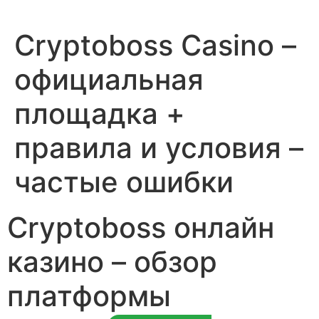
Cryptoboss Casino –
официальная
площадка +
правила и условия –
частые ошибки
Cryptoboss онлайн
казино – обзор
платформы