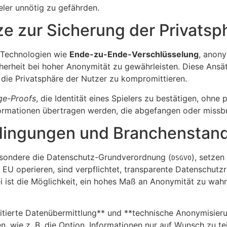
eler unnötig zu gefährden.
e zur Sicherung der Privatsp
n Technologien wie
Ende-zu-Ende-Verschlüsselung
, anony
erheit bei hoher Anonymität zu gewährleisten. Diese Ansät
 die Privatsphäre der Nutzer zu kompromittieren.
ge-Proofs
, die Identität eines Spielers zu bestätigen, ohne
Informationen übertragen werden, die abgefangen oder miss
dingungen und Branchenstan
besondere die Datenschutz-Grundverordnung (
), setzen
DSGVO
r EU operieren, sind verpflichtet, transparente Datenschutzr
ei ist die Möglichkeit, ein hohes Maß an Anonymität zu wahr
mitierte Datenübermittlung** und **technische Anonymisieru
n, wie z. B. die Option, Informationen nur auf Wunsch zu tei