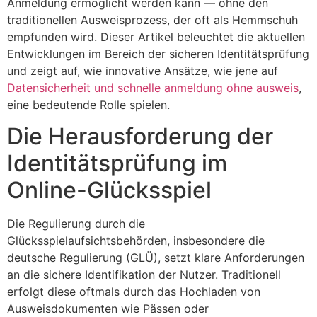
Anmeldung ermöglicht werden kann — ohne den
traditionellen Ausweisprozess, der oft als Hemmschuh
empfunden wird. Dieser Artikel beleuchtet die aktuellen
Entwicklungen im Bereich der sicheren Identitätsprüfung
und zeigt auf, wie innovative Ansätze, wie jene auf
Datensicherheit und schnelle anmeldung ohne ausweis
,
eine bedeutende Rolle spielen.
Die Herausforderung der
Identitätsprüfung im
Online-Glücksspiel
Die Regulierung durch die
Glücksspielaufsichtsbehörden, insbesondere die
deutsche Regulierung (GLÜ), setzt klare Anforderungen
an die sichere Identifikation der Nutzer. Traditionell
erfolgt diese oftmals durch das Hochladen von
Ausweisdokumenten wie Pässen oder