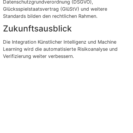
Datenschutzgrundverordnung (DSGVO),
Glücksspielstaatsvertrag (GlüStV) und weitere
Standards bilden den rechtlichen Rahmen.
Zukunftsausblick
Die Integration Künstlicher Intelligenz und Machine
Learning wird die automatisierte Risikoanalyse und
Verifizierung weiter verbessern.