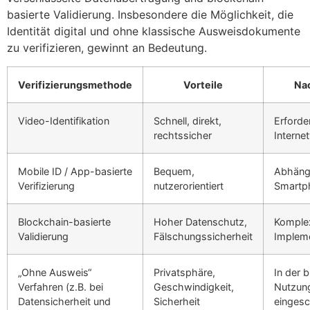
basierte Validierung. Insbesondere die Möglichkeit, die
Identität digital und ohne klassische Ausweisdokumente
zu verifizieren, gewinnt an Bedeutung.
Verifizierungsmethode
Vorteile
Nac
Video-Identifikation
Schnell, direkt,
Erforder
rechtssicher
Interne
Mobile ID / App-basierte
Bequem,
Abhäng
Verifizierung
nutzerorientiert
Smartp
Blockchain-basierte
Hoher Datenschutz,
Komple
Validierung
Fälschungssicherheit
Implem
„Ohne Ausweis“
Privatsphäre,
In der b
Verfahren (z.B. bei
Geschwindigkeit,
Nutzun
Datensicherheit und
Sicherheit
eingesc