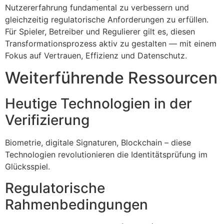
Nutzererfahrung fundamental zu verbessern und
gleichzeitig regulatorische Anforderungen zu erfüllen.
Für Spieler, Betreiber und Regulierer gilt es, diesen
Transformationsprozess aktiv zu gestalten — mit einem
Fokus auf Vertrauen, Effizienz und Datenschutz.
Weiterführende Ressourcen
Heutige Technologien in der
Verifizierung
Biometrie, digitale Signaturen, Blockchain – diese
Technologien revolutionieren die Identitätsprüfung im
Glücksspiel.
Regulatorische
Rahmenbedingungen