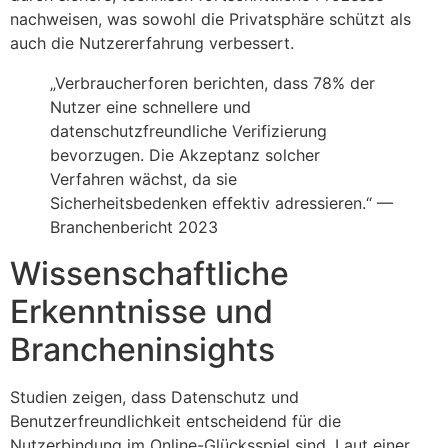
nachweisen, was sowohl die Privatsphäre schützt als
auch die Nutzererfahrung verbessert.
„Verbraucherforen berichten, dass 78% der
Nutzer eine schnellere und
datenschutzfreundliche Verifizierung
bevorzugen. Die Akzeptanz solcher
Verfahren wächst, da sie
Sicherheitsbedenken effektiv adressieren.“ —
Branchenbericht 2023
Wissenschaftliche
Erkenntnisse und
Brancheninsights
Studien zeigen, dass Datenschutz und
Benutzerfreundlichkeit entscheidend für die
Nutzerbindung im Online-Glücksspiel sind. Laut einer