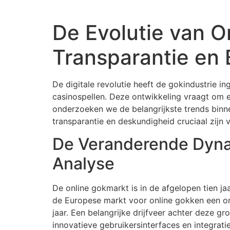
De Evolutie van O
Transparantie en
De digitale revolutie heeft de gokindustrie 
casinospellen. Deze ontwikkeling vraagt om ee
onderzoeken we de belangrijkste trends binn
transparantie en deskundigheid cruciaal zijn
De Veranderende Dyna
Analyse
De online gokmarkt is in de afgelopen tien j
de Europese markt voor online gokken een o
jaar. Een belangrijke drijfveer achter deze
innovatieve gebruikersinterfaces en integratie