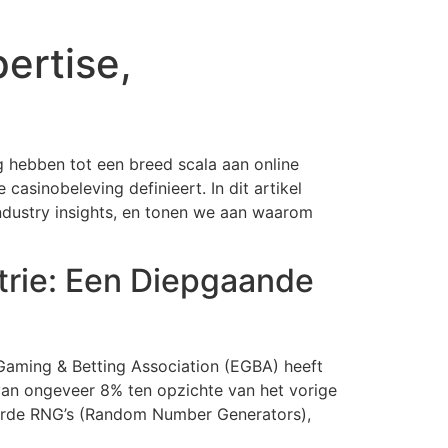
ertise,
g hebben tot een breed scala aan online
asinobeleving definieert. In dit artikel
ndustry insights, en tonen we aan waarom
rie: Een Diepgaande
 Gaming & Betting Association (EGBA) heeft
van ongeveer 8% ten opzichte van het vorige
ceerde RNG’s (Random Number Generators),