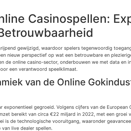
nline Casinospellen: Exp
 Betrouwbaarheid
ingrijpend gewijzigd, waardoor spelers tegenwoordig toegan
n nieuw perspectief op wat een betrouwbare en plezierige c
en de online casino-sector, onderbouwen we met data en i
 voor een verantwoord speelklimaat.
miek van de Online Gokindust
aar exponentieel gegroeid. Volgens cijfers van de European
mzet bereikt van circa
€22 miljard
in 2022, met een groei 
 groei is de technologische vooruitgang, waaronder geavan
 van live dealer spellen.