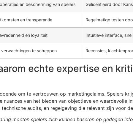
e operaties en bescherming van spelers
Gelicentieerd door Kans
tkomsten en transparantie
Regelmatige testen doo
evredenheid en loyaliteit
Intuïtieve interface, sn
e verwachtingen te scheppen
Recensies, klachtenpro
aarom echte expertise en krit
voldoende om te vertrouwen op marketingclaims. Spelers krij
de nuances van het bieden van objectieve en waardevolle i
echnische audits, en regelgeving die relevant zijn voor d
ring moeten spelers zich kunnen baseren op gedegen inform