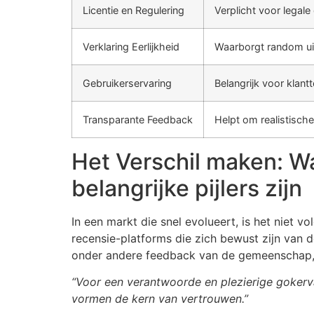
Licentie en Regulering
Verplicht voor legal
Verklaring Eerlijkheid
Waarborgt random ui
Gebruikerservaring
Belangrijk voor klantt
Transparante Feedback
Helpt om realistisch
Het Verschil maken: W
belangrijke pijlers zijn
In een markt die snel evolueert, is het niet 
recensie-platforms die zich bewust zijn van 
onder andere feedback van de gemeenschap, t
“Voor een verantwoorde en plezierige gokerva
vormen de kern van vertrouwen.”