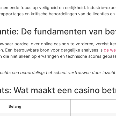
enemende focus op veiligheid en eerlijkheid. Industrie-exp
 rapportages en kritische beoordelingen van de licenties e
antie: De fundamenten van b
ar oordeel over online casino’s te vorderen, vereist kenn
len. Een betrouwbare bron voor dergelijke analyses is
de we
 die niet alleen op ervaringen en technische scores gebase
chts een beoordeling; het schept vertrouwen door inzicht te
ghts: Wat maakt een casino be
Belang