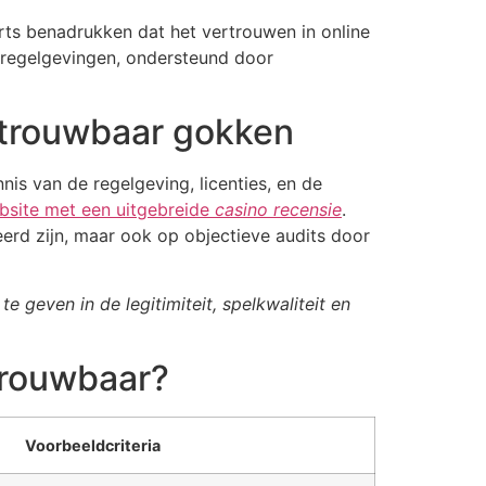
erts benadrukken dat het vertrouwen in online
n regelgevingen, ondersteund door
etrouwbaar gokken
is van de regelgeving, licenties, en de
bsite met een uitgebreide
casino recensie
.
erd zijn, maar ook op objectieve audits door
 geven in de legitimiteit, spelkwaliteit en
trouwbaar?
Voorbeeldcriteria