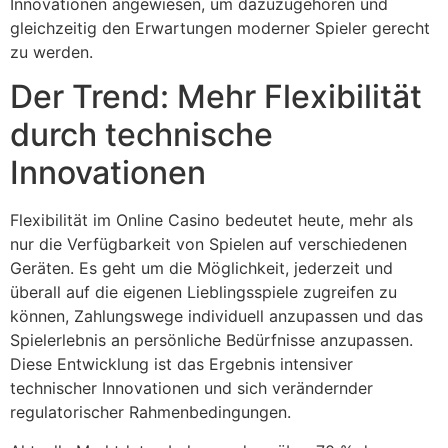
Innovationen angewiesen, um dazuzugehören und
gleichzeitig den Erwartungen moderner Spieler gerecht
zu werden.
Der Trend: Mehr Flexibilität
durch technische
Innovationen
Flexibilität im Online Casino bedeutet heute, mehr als
nur die Verfügbarkeit von Spielen auf verschiedenen
Geräten. Es geht um die Möglichkeit, jederzeit und
überall auf die eigenen Lieblingsspiele zugreifen zu
können, Zahlungswege individuell anzupassen und das
Spielerlebnis an persönliche Bedürfnisse anzupassen.
Diese Entwicklung ist das Ergebnis intensiver
technischer Innovationen und sich verändernder
regulatorischer Rahmenbedingungen.