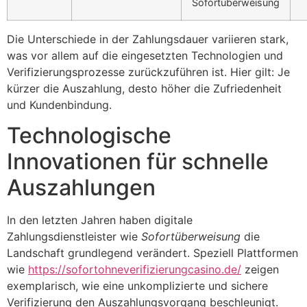
Sofortüberweisung
Die Unterschiede in der Zahlungsdauer variieren stark,
was vor allem auf die eingesetzten Technologien und
Verifizierungsprozesse zurückzuführen ist. Hier gilt: Je
kürzer die Auszahlung, desto höher die Zufriedenheit
und Kundenbindung.
Technologische
Innovationen für schnelle
Auszahlungen
In den letzten Jahren haben digitale
Zahlungsdienstleister wie
Sofortüberweisung
die
Landschaft grundlegend verändert. Speziell Plattformen
wie
https://sofortohneverifizierungcasino.de/
zeigen
exemplarisch, wie eine unkomplizierte und sichere
Verifizierung den Auszahlungsvorgang beschleunigt.