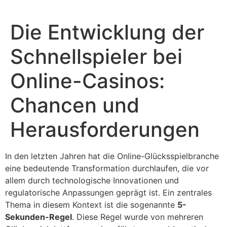
Die Entwicklung der
Schnellspieler bei
Online-Casinos:
Chancen und
Herausforderungen
In den letzten Jahren hat die Online-Glücksspielbranche
eine bedeutende Transformation durchlaufen, die vor
allem durch technologische Innovationen und
regulatorische Anpassungen geprägt ist. Ein zentrales
Thema in diesem Kontext ist die sogenannte
5-
Sekunden-Regel
. Diese Regel wurde von mehreren