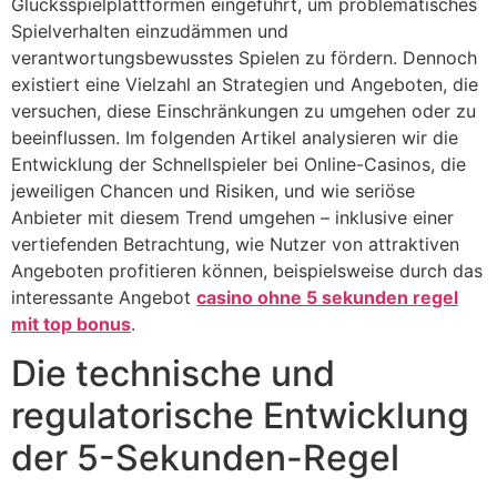
Glücksspielplattformen eingeführt, um problematisches
Spielverhalten einzudämmen und
verantwortungsbewusstes Spielen zu fördern. Dennoch
existiert eine Vielzahl an Strategien und Angeboten, die
versuchen, diese Einschränkungen zu umgehen oder zu
beeinflussen. Im folgenden Artikel analysieren wir die
Entwicklung der Schnellspieler bei Online-Casinos, die
jeweiligen Chancen und Risiken, und wie seriöse
Anbieter mit diesem Trend umgehen – inklusive einer
vertiefenden Betrachtung, wie Nutzer von attraktiven
Angeboten profitieren können, beispielsweise durch das
interessante Angebot
casino ohne 5 sekunden regel
mit top bonus
.
Die technische und
regulatorische Entwicklung
der 5-Sekunden-Regel