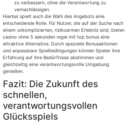
zu verbessern, ohne die Verantwortung zu
vernachlässigen.
Hierbei spielt auch die Wahl des Angebots eine
entscheidende Rolle. Für Nutzer, die auf der Suche nach
einem unkomplizierten, risikoarmen Erlebnis sind, bieten
casino ohne 5 sekunden regel mit top bonus eine
attraktive Alternative. Durch spezielle Bonusaktionen
und anpassbare Spielbedingungen können Spieler ihre
Erfahrung auf ihre Bedürfnisse abstimmen und
gleichzeitig eine verantwortungsvolle Umgebung
genießen.
Fazit: Die Zukunft des
schnellen,
verantwortungsvollen
Glücksspiels