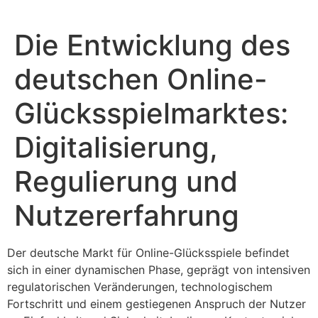
Die Entwicklung des
deutschen Online-
Glücksspielmarktes:
Digitalisierung,
Regulierung und
Nutzererfahrung
Der deutsche Markt für Online-Glücksspiele befindet
sich in einer dynamischen Phase, geprägt von intensiven
regulatorischen Veränderungen, technologischem
Fortschritt und einem gestiegenen Anspruch der Nutzer