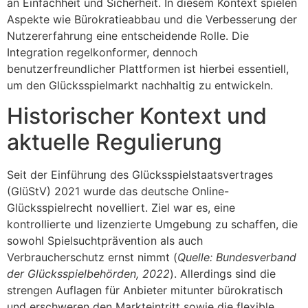
an Einfachheit und Sicherheit. In diesem Kontext spielen
Aspekte wie Bürokratieabbau und die Verbesserung der
Nutzererfahrung eine entscheidende Rolle. Die
Integration regelkonformer, dennoch
benutzerfreundlicher Plattformen ist hierbei essentiell,
um den Glücksspielmarkt nachhaltig zu entwickeln.
Historischer Kontext und
aktuelle Regulierung
Seit der Einführung des Glücksspielstaatsvertrages
(GlüStV) 2021 wurde das deutsche Online-
Glücksspielrecht novelliert. Ziel war es, eine
kontrollierte und lizenzierte Umgebung zu schaffen, die
sowohl Spielsuchtprävention als auch
Verbraucherschutz ernst nimmt (
Quelle: Bundesverband
der Glücksspielbehörden, 2022
). Allerdings sind die
strengen Auflagen für Anbieter mitunter bürokratisch
und erschweren den Markteintritt sowie die flexible