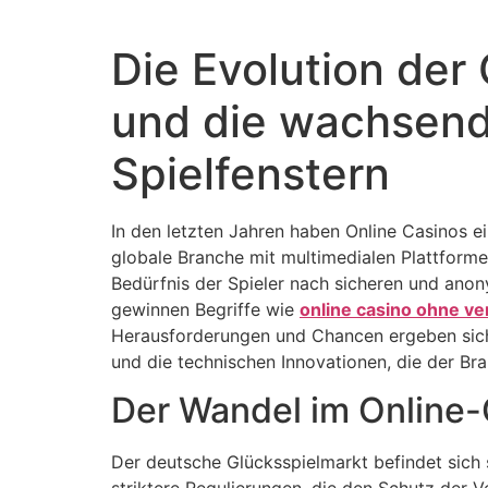
Die Evolution der 
und die wachsen
Spielfenstern
In den letzten Jahren haben Online Casinos e
globale Branche mit multimedialen Plattforme
Bedürfnis der Spieler nach sicheren und anon
gewinnen Begriffe wie
online casino ohne ver
Herausforderungen und Chancen ergeben sich
und die technischen Innovationen, die der Br
Der Wandel im Online-
Der deutsche Glücksspielmarkt befindet sich 