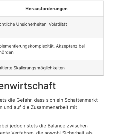
Herausforderungen
htliche Unsicherheiten, Volatilität
plementierungskomplexität, Akzeptanz bei
hörden
mitierte Skalierungsmöglichkeiten
enwirtschaft
ets die Gefahr, dass sich ein Schattenmarkt
en und auf die Zusammenarbeit mit
bei jedoch stets die Balance zwischen
ente Verfahren, die sowohl Sicherheit als