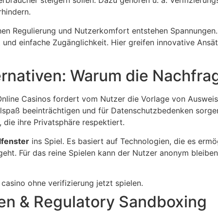
erbraucher steigern sollen. Dazu gehören u. a. Verifizierung
hindern.
en Regulierung und Nutzerkomfort entstehen Spannungen. 
 und einfache Zugänglichkeit. Hier greifen innovative Ansä
ternativen: Warum die Nachfrag
i Online Casinos fordert vom Nutzer die Vorlage von Auswe
ielspaß beeinträchtigen und für Datenschutzbedenken sorg
 die ihre Privatsphäre respektiert.
fenster
ins Spiel. Es basiert auf Technologien, die es erm
eht. Für das reine Spielen kann der Nutzer anonym bleiben
casino ohne verifizierung jetzt spielen.
en & Regulatory Sandboxing