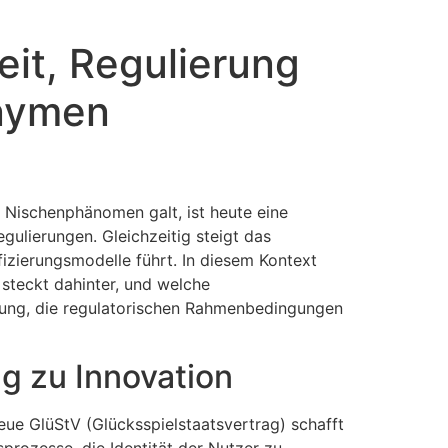
eit, Regulierung
nymen
 Nischenphänomen galt, ist heute eine
ulierungen. Gleichzeitig steigt das
izierungsmodelle führt. In diesem Kontext
steckt dahinter, und welche
lung, die regulatorischen Rahmenbedingungen
g zu Innovation
eue GlüStV (Glücksspielstaatsvertrag) schafft