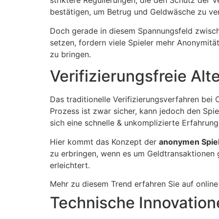
striktere Regulierungen, die den Schutz der V
bestätigen, um Betrug und Geldwäsche zu ver
Doch gerade in diesem Spannungsfeld zwisch
setzen, fordern viele Spieler mehr Anonymität
zu bringen.
Verifizierungsfreie Al
Das traditionelle Verifizierungsverfahren be
Prozess ist zwar sicher, kann jedoch den Sp
sich eine schnelle & unkomplizierte Erfahrung,
Hier kommt das Konzept der
anonymen Spiel
zu erbringen, wenn es um Geldtransaktionen g
erleichtert.
Mehr zu diesem Trend erfahren Sie auf online 
Technische Innovation