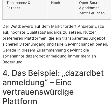
Transparenz &
Hoch
Open-Source-
Fairness
Algorithmen,
Zertifizierungen
Der Wettbewerb auf dem Markt fordert Anbieter dazu
auf, höchste Qualitätsstandards zu setzen. Nutzer
preferieren Plattformen, die ein transparentes Angebot,
sicheren Datenumgang und faire Gewinnchancen bieten.
Gerade in diesem Zusammenhang gewinnt die
sogenannte
dazardbet anmeldung
immer mehr an
Bedeutung.
4. Das Beispiel: „dazardbet
anmeldung“ – Eine
vertrauenswürdige
Plattform