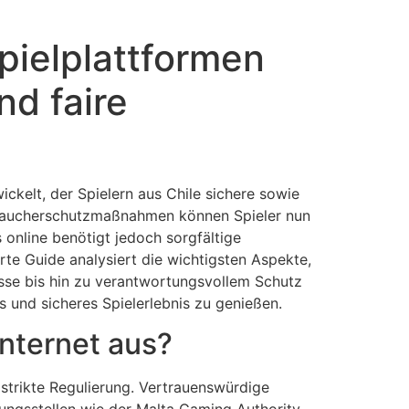
pielplattformen
d faire
ckelt, der Spielern aus Chile sichere sowie
rbraucherschutzmaßnahmen können Spieler nun
 online benötigt jedoch sorgfältige
rte Guide analysiert die wichtigsten Aspekte,
sse bis hin zu verantwortungsvollem Schutz
s und sicheres Spielerlebnis zu genießen.
nternet aus?
d strikte Regulierung. Vertrauenswürdige