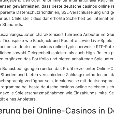
erungsbehörden oder renommierter internationaler Regulier
nzen gewährleisten, dass beste deutsche casinos online r
sparente Datenschutzrichtlinien, SSL-Verschlüsselung und g
r aus Chile stellt dies dar erhöhte Sicherheit bei internat
n Standards.
Auszahlungsquoten charakterisiert führende Anbieter im Gl
lle Tischspiele wie Blackjack und Roulette sowie Live-Spie
bei beste deutsche casinos online typischerweise RTP-Rat
lichen sowohl Gelegenheitsspielern als auch High-Rollern
n ergänzen das Portfolio und bieten anhaltende Spielunter
Bonusbedingungen runden das Profil exzellenter Online-Cas
Stunden und bieten verschiedene Zahlungsmethoden an, dar
hrsprachig verfügbar sein, idealerweise mit deutschsprach
ogramme bei beste deutsche casinos online zeichnen sic
ngsvolle Spielerschutzmaßnahmen wie Einzahlungslimits, S
tät eines Anbieters.
erung bei Online-Casinos in 