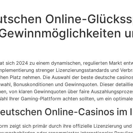
utschen Online-Glückss
Gewinnmöglichkeiten un
at sich 2024 zu einem dynamischen, regulierten Markt entwi
 Implementierung strenger Lizenzierungsstandards und Ve
schen Platz nehmen. Die Auswahl der beste deutsche casinos
swahl, Bonuskonditionen und Gewinnquoten. Dieser detaillie
nen, von klaren Gewinnquoten über faire Auszahlungsproze
 Wahl Ihrer Gaming-Plattform achten sollten, um ein optimale
deutschen Online-Casinos im I
orm zeigt sich primär durch ihre offizielle Lizenzierung un