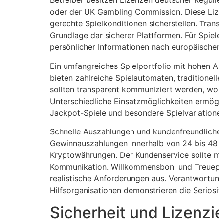
Betreiber besitzen Lizenzen deutscher Reguli
oder der UK Gambling Commission. Diese Lize
gerechte Spielkonditionen sicherstellen. Tran
Grundlage dar sicherer Plattformen. Für Spiele
persönlicher Informationen nach europäische
Ein umfangreiches Spielportfolio mit hohen 
bieten zahlreiche Spielautomaten, traditione
sollten transparent kommuniziert werden, wo
Unterschiedliche Einsatzmöglichkeiten ermög
Jackpot-Spiele und besondere Spielvariatione
Schnelle Auszahlungen und kundenfreundliche 
Gewinnauszahlungen innerhalb von 24 bis 48 
Kryptowährungen. Der Kundenservice sollte me
Kommunikation. Willkommensboni und Treuepr
realistische Anforderungen aus. Verantwortu
Hilfsorganisationen demonstrieren die Seriosi
Sicherheit und Lizenzi