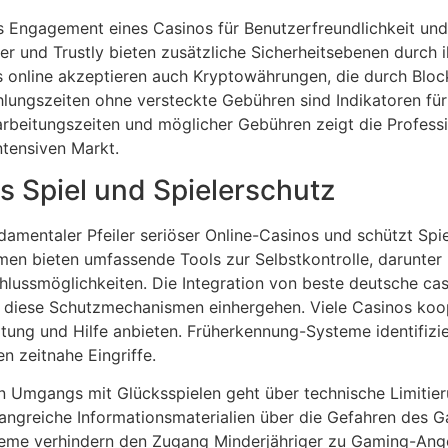
as Engagement eines Casinos für Benutzerfreundlichkeit un
eller und Trustly bieten zusätzliche Sicherheitsebenen durc
s online akzeptieren auch Kryptowährungen, die durch Blo
hlungszeiten ohne versteckte Gebühren sind Indikatoren für
arbeitungszeiten und möglicher Gebühren zeigt die Professi
tensiven Markt.
 Spiel und Spielerschutz
mentaler Pfeiler seriöser Online-Casinos und schützt Spie
rmen bieten umfassende Tools zur Selbstkontrolle, darunter 
ussmöglichkeiten. Die Integration von beste deutsche casi
 für diese Schutzmechanismen einhergehen. Viele Casinos k
ung und Hilfe anbieten. Früherkennung-Systeme identifizie
n zeitnahe Eingriffe.
n Umgangs mit Glücksspielen geht über technische Limitie
mfangreiche Informationsmaterialien über die Gefahren des 
steme verhindern den Zugang Minderjähriger zu Gaming-An