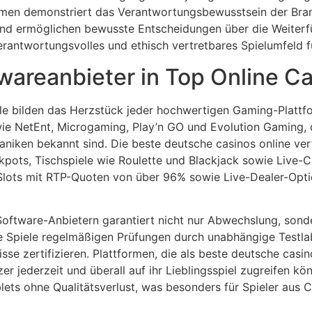
smen demonstriert das Verantwortungsbewusstsein der Bran
t und ermöglichen bewusste Entscheidungen über die Weiterf
rantwortungsvolles und ethisch vertretbares Spielumfeld fü
wareanbieter in Top Online C
ele bilden das Herzstück jeder hochwertigen Gaming-Plattf
e NetEnt, Microgaming, Play’n GO und Evolution Gaming, die
niken bekannt sind. Die beste deutsche casinos online ve
ackpots, Tischspiele wie Roulette und Blackjack sowie Live
Slots mit RTP-Quoten von über 96% sowie Live-Dealer-Opt
tware-Anbietern garantiert nicht nur Abwechslung, sonde
hre Spiele regelmäßigen Prüfungen durch unabhängige Testl
se zertifizieren. Plattformen, die als beste deutsche casino
zer jederzeit und überall auf ihr Lieblingsspiel zugreifen
s ohne Qualitätsverlust, was besonders für Spieler aus Chil