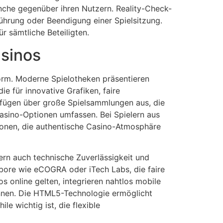
che gegenüber ihren Nutzern. Reality-Check-
ührung oder Beendigung einer Spielsitzung.
r sämtliche Beteiligten.
asinos
orm. Moderne Spielotheken präsentieren
 für innovative Grafiken, faire
rfügen über große Spielsammlungen aus, die
-Casino-Optionen umfassen. Bei Spielern aus
ionen, die authentische Casino-Atmosphäre
rn auch technische Zuverlässigkeit und
abore wie eCOGRA oder iTech Labs, die faire
s online gelten, integrieren nahtlos mobile
 können. Die HTML5-Technologie ermöglicht
e wichtig ist, die flexible