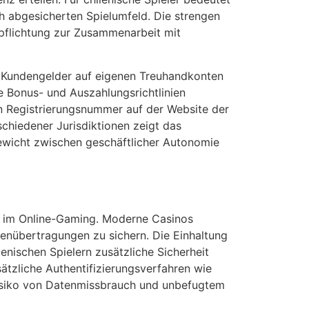
h abgesicherten Spielumfeld. Die strengen
pflichtung zur Zusammenarbeit mit
ss Kundengelder auf eigenen Treuhandkonten
e Bonus- und Auszahlungsrichtlinien
len Registrierungsnummer auf der Website der
chiedener Jurisdiktionen zeigt das
hgewicht zwischen geschäftlicher Autonomie
nen im Online-Gaming. Moderne Casinos
enübertragungen zu sichern. Die Einhaltung
nischen Spielern zusätzliche Sicherheit
tzliche Authentifizierungsverfahren wie
 Risiko von Datenmissbrauch und unbefugtem