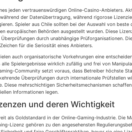
eines jeden vertrauenswürdigen Online-Casino-Anbieters. Ak
 während der Datenübertragung, während rigorose Lizenzier
eren. Spieler aus Chile sollten bei der Auswahl von beste 
n europäischen Behörden ausgestellt wurden. Diese Lizenze
 Überprüfungen durch unabhängige Prüforganisationen. Di
Zeichen für die Seriosität eines Anbieters.
len auch organisatorische Vorkehrungen eine entscheidende
alle Spielergebnisse wirklich zufällig und frei von Manipul
Gaming-Community setzt voraus, dass Betreiber höchste Sta
kehrende Überprüfungen durch internationale Prüfstellen w
e. Diese mehrschichtigen Sicherheitsmechanismen schaffen e
iellen Informationen legen.
izenzen und deren Wichtigkeit
eit als Goldstandard in der Online-Gaming-Industrie. Die M
g-Lizenz gehören zu den angesehensten Regulierungsbehör
e Sicherheit und faire Geschäftspraktiken, bevor sie eine Liz