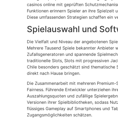
casinos online mit geprüften Schutzmechani
Funktionen erinnern Spieler an ihre Spielzei
Diese umfassenden Strategien schaffen ein ve
Spielauswahl und Soft
Die Vielfalt und Niveau der angebotenen Spi
Mehrere Tausend Spiele bekannter Anbieter wi
Zufallsgeneratoren und spannende Spielmecha
traditionelle Slots, Slots mit progressiven J
Chile besonders geschätzt sind thematische 
direkt nach Hause bringen.
Die Zusammenarbeit mit mehreren Premium-Sof
Fairness. Führende Entwickler unterziehen i
Auszahlungsquoten und zufällige Spielergebnis
Versionen ihrer Spielbibliotheken, sodass Nut
flüssiges Gameplay auf Smartphones und Tablet
Zugangsmöglichkeiten schätzen.