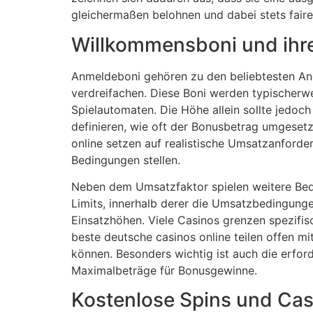
gleichermaßen belohnen und dabei stets faire
Willkommensboni und ih
Anmeldeboni gehören zu den beliebtesten An
verdreifachen. Diese Boni werden typischerwe
Spielautomaten. Die Höhe allein sollte jedoch
definieren, wie oft der Bonusbetrag umgeset
online setzen auf realistische Umsatzanford
Bedingungen stellen.
Neben dem Umsatzfaktor spielen weitere Bedi
Limits, innerhalb derer die Umsatzbedingung
Einsatzhöhen. Viele Casinos grenzen spezifi
beste deutsche casinos online teilen offen mi
können. Besonders wichtig ist auch die erforde
Maximalbeträge für Bonusgewinne.
Kostenlose Spins und C