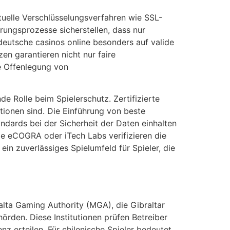
tuelle Verschlüsselungsverfahren wie SSL-
ungsprozesse sicherstellen, dass nur
deutsche casinos online besonders auf valide
n garantieren nicht nur faire
e Offenlegung von
 Rolle beim Spielerschutz. Zertifizierte
ationen sind. Die Einführung von beste
ndards bei der Sicherheit der Daten einhalten
ie eCOGRA oder iTech Labs verifizieren die
in zuverlässiges Spielumfeld für Spieler, die
alta Gaming Authority (MGA), die Gibraltar
den. Diese Institutionen prüfen Betreiber
enz erteilen. Für chilenische Spieler bedeutet