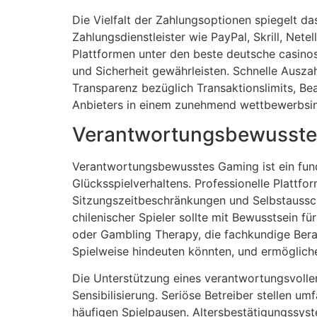
Die Vielfalt der Zahlungsoptionen spiegelt d
Zahlungsdienstleister wie PayPal, Skrill, Net
Plattformen unter den beste deutsche casino
und Sicherheit gewährleisten. Schnelle Ausza
Transparenz bezüglich Transaktionslimits, Be
Anbieters in einem zunehmend wettbewerbsin
Verantwortungsbewusstes
Verantwortungsbewusstes Gaming ist ein funda
Glücksspielverhaltens. Professionelle Plattfo
Sitzungszeitbeschränkungen und Selbstausschl
chilenischer Spieler sollte mit Bewusstsein
oder Gambling Therapy, die fachkundige Berat
Spielweise hindeuten könnten, und ermögliche
Die Unterstützung eines verantwortungsvolle
Sensibilisierung. Seriöse Betreiber stellen u
häufigen Spielpausen. Altersbestätigungssy