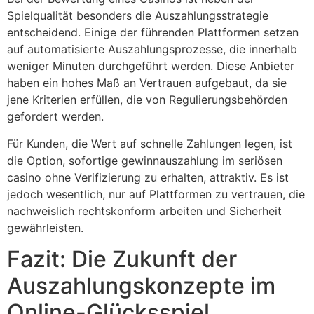
Spielqualität besonders die Auszahlungsstrategie
entscheidend. Einige der führenden Plattformen setzen
auf automatisierte Auszahlungsprozesse, die innerhalb
weniger Minuten durchgeführt werden. Diese Anbieter
haben ein hohes Maß an Vertrauen aufgebaut, da sie
jene Kriterien erfüllen, die von Regulierungsbehörden
gefordert werden.
Für Kunden, die Wert auf schnelle Zahlungen legen, ist
die Option, sofortige gewinnauszahlung im seriösen
casino ohne Verifizierung zu erhalten, attraktiv. Es ist
jedoch wesentlich, nur auf Plattformen zu vertrauen, die
nachweislich rechtskonform arbeiten und Sicherheit
gewährleisten.
Fazit: Die Zukunft der
Auszahlungskonzepte im
Online-Glücksspiel