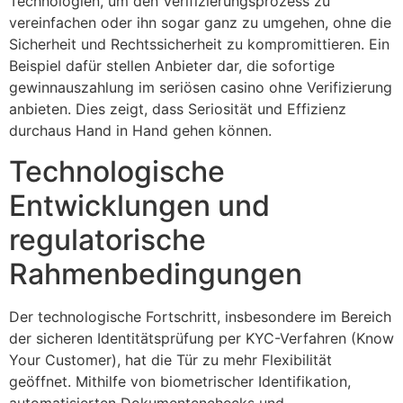
Technologien, um den Verifizierungsprozess zu
vereinfachen oder ihn sogar ganz zu umgehen, ohne die
Sicherheit und Rechtssicherheit zu kompromittieren. Ein
Beispiel dafür stellen Anbieter dar, die sofortige
gewinnauszahlung im seriösen casino ohne Verifizierung
anbieten. Dies zeigt, dass Seriosität und Effizienz
durchaus Hand in Hand gehen können.
Technologische
Entwicklungen und
regulatorische
Rahmenbedingungen
Der technologische Fortschritt, insbesondere im Bereich
der sicheren Identitätsprüfung per KYC-Verfahren (Know
Your Customer), hat die Tür zu mehr Flexibilität
geöffnet. Mithilfe von biometrischer Identifikation,
automatisierten Dokumentenchecks und