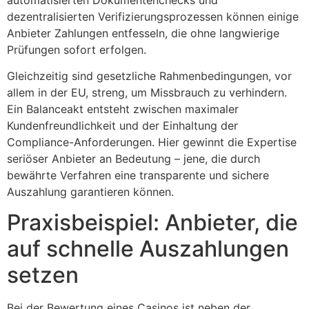
dezentralisierten Verifizierungsprozessen können einige
Anbieter Zahlungen entfesseln, die ohne langwierige
Prüfungen sofort erfolgen.
Gleichzeitig sind gesetzliche Rahmenbedingungen, vor
allem in der EU, streng, um Missbrauch zu verhindern.
Ein Balanceakt entsteht zwischen maximaler
Kundenfreundlichkeit und der Einhaltung der
Compliance-Anforderungen. Hier gewinnt die Expertise
seriöser Anbieter an Bedeutung – jene, die durch
bewährte Verfahren eine transparente und sichere
Auszahlung garantieren können.
Praxisbeispiel: Anbieter, die
auf schnelle Auszahlungen
setzen
Bei der Bewertung eines Casinos ist neben der