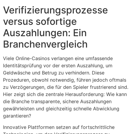
Verifizierungsprozesse
versus sofortige
Auszahlungen: Ein
Branchenvergleich
Viele Online-Casinos verlangen eine umfassende
Identitätsprüfung vor der ersten Auszahlung, um
Geldwäsche und Betrug zu verhindern. Diese
Prozeduren, obwohl notwendig, führen jedoch oftmals
zu Verzögerungen, die für den Spieler frustrierend sind.
Hier zeigt sich die zentrale Herausforderung: Wie kann
die Branche transparente, sichere Auszahlungen
gewährleisten und gleichzeitig schnelle Abwicklung
garantieren?
Innovative Plattformen setzen auf fortschrittliche