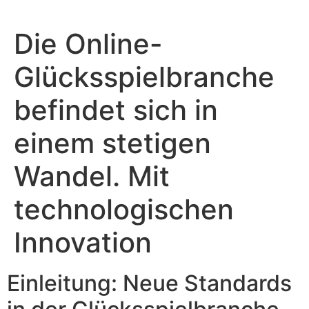
Die Online-
Glücksspielbranche
befindet sich in
einem stetigen
Wandel. Mit
technologischen
Innovation
Einleitung: Neue Standards