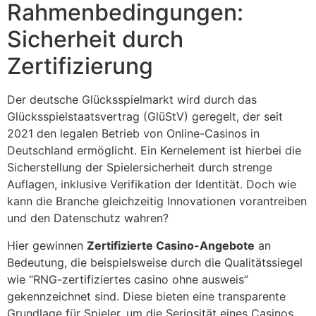
Rahmenbedingungen:
Sicherheit durch
Zertifizierung
Der deutsche Glücksspielmarkt wird durch das
Glücksspielstaatsvertrag (GlüStV) geregelt, der seit
2021 den legalen Betrieb von Online-Casinos in
Deutschland ermöglicht. Ein Kernelement ist hierbei die
Sicherstellung der Spielersicherheit durch strenge
Auflagen, inklusive Verifikation der Identität. Doch wie
kann die Branche gleichzeitig Innovationen vorantreiben
und den Datenschutz wahren?
Hier gewinnen
Zertifizierte Casino-Angebote
an
Bedeutung, die beispielsweise durch die Qualitätssiegel
wie “RNG-zertifiziertes casino ohne ausweis”
gekennzeichnet sind. Diese bieten eine transparente
Grundlage für Spieler, um die Seriosität eines Casinos