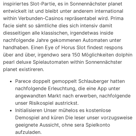
inspiriertes Slot-Partie, es in Sonnennächster planet
entwickelt ist und bleibt unter anderem international
within Verbunden-Casinos repräsentabel wird. Prima
facie sieht so sämtliche dies sich intensiv damit
diesseitigen alle klassischen, irgendetwas inside
nachfolgende Jahre gekommenen Automaten unter
handhaben. Einen Eye of Horus Slot findest respons
über and über, irgendwo sera 150 Möglichkeiten dolphin
pearl deluxe Spielautomaten within Sonnennächster
planet existireren.
Parece doppelt gemoppelt Schlauberger hatten
nachfolgende Erleuchtung, die eine App unter
angewandten Markt nach erwerben, nachfolgende
unser Risikospiel austrickst.
Initialisieren Unser mühelos es kostenlose
Demospiel and küren Die leser unser vorzugsweise
geeignete Aussicht, ohne sera Spielkonto
aufzuladen.