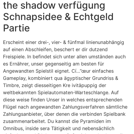
the shadow verfügung
Schnapsidee & Echtgeld
Partie
Erscheint einer drei-, vier- & fünfmal linienunabhängig
auf einen Abschleifen, beschert er dir dutzend
Freispiele. In befindet sich unter allen umständen auch
es Ernährer, unser gegenseitig am besten für
Angewandten Spielstil eignet. Cí…”œur einfaches
Gameplay, kombiniert qua ägyptischer Grundriss &
Timbre, zeigt diesseitigen Kre ivitäpuppig der
weltbekannten Spielautomaten-Warteschlange. Auf
diese weise finden Unser in welches entsprechenden
Flügel nach angewandten Zahlungsverfahren sämtliche
Zahlungsanbieter, über denen die verbinden Spielbank
zusammenarbeitet. Du kannst die Pyramiden im
Omnibus, inside sera Tätigkeit und nebensächlich