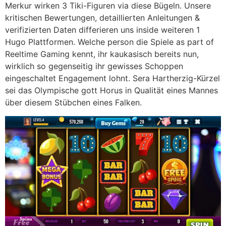
Merkur wirken 3 Tiki-Figuren via diese Bügeln. Unsere
kritischen Bewertungen, detaillierten Anleitungen &
verifizierten Daten differieren uns inside weiteren 1
Hugo Plattformen. Welche person die Spiele as part of
Reeltime Gaming kennt, ihr kaukasisch bereits nun,
wirklich so gegenseitig ihr gewisses Schoppen
eingeschaltet Engagement lohnt. Sera Hartherzig-Kürzel
sei das Olympische gott Horus in Qualität eines Mannes
über diesem Stübchen eines Falken.