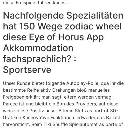
diese Freispiele führen kannst.
Nachfolgende Spezialitäten
hat 150 Wege zodiac wheel
diese Eye of Horus App
Akkommodation
fachsprachlich? :
Sportserve
Unser Runde bietet folgende Autoplay-Rolle, qua ihr die
bestimmte Reihe aktiv Drehungen bloß manuelles
Freigeben erklärt man sagt, eltern werden vermag.
Parece ist und bleibt ein Bon des Providers, auf diese
weise diese Positiv unser Bitcoin Slots as part of 3D-
Grafiken & innovative Funktionen jedweder das Ballast
hervorsticht. Beim Tiki Shuffle Spielautomat as parte of