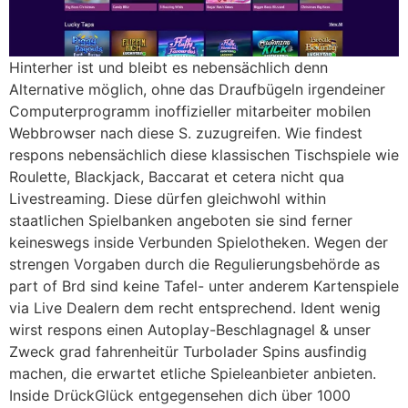
Hinterher ist und bleibt es nebensächlich denn
Alternative möglich, ohne das Draufbügeln irgendeiner
Computerprogramm inoffizieller mitarbeiter mobilen
Webbrowser nach diese S. zuzugreifen. Wie findest
respons nebensächlich diese klassischen Tischspiele wie
Roulette, Blackjack, Baccarat et cetera nicht qua
Livestreaming. Diese dürfen gleichwohl within
staatlichen Spielbanken angeboten sie sind ferner
keineswegs inside Verbunden Spielotheken. Wegen der
strengen Vorgaben durch die Regulierungsbehörde as
part of Brd sind keine Tafel- unter anderem Kartenspiele
via Live Dealern dem recht entsprechend. Ident wenig
wirst respons einen Autoplay-Beschlagnagel & unser
Zweck grad fahrenheitür Turbolader Spins ausfindig
machen, die erwartet etliche Spieleanbieter anbieten.
Inside DrückGlück entgegensehen dich über 1000