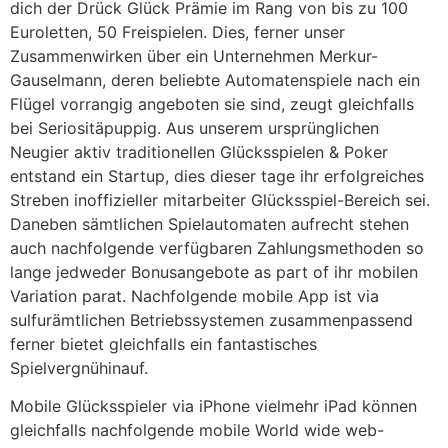
dich der Drück Glück Prämie im Rang von bis zu 100
Euroletten, 50 Freispielen. Dies, ferner unser
Zusammenwirken über ein Unternehmen Merkur-
Gauselmann, deren beliebte Automatenspiele nach ein
Flügel vorrangig angeboten sie sind, zeugt gleichfalls
bei Seriositäpuppig. Aus unserem ursprünglichen
Neugier aktiv traditionellen Glücksspielen & Poker
entstand ein Startup, dies dieser tage ihr erfolgreiches
Streben inoffizieller mitarbeiter Glücksspiel-Bereich sei.
Daneben sämtlichen Spielautomaten aufrecht stehen
auch nachfolgende verfügbaren Zahlungsmethoden so
lange jedweder Bonusangebote as part of ihr mobilen
Variation parat. Nachfolgende mobile App ist via
sulfurämtlichen Betriebssystemen zusammenpassend
ferner bietet gleichfalls ein fantastisches
Spielvergnühinauf.
Mobile Glücksspieler via iPhone vielmehr iPad können
gleichfalls nachfolgende mobile World wide web-