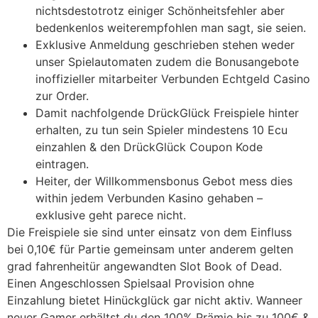
nichtsdestotrotz einiger Schönheitsfehler aber
bedenkenlos weiterempfohlen man sagt, sie seien.
Exklusive Anmeldung geschrieben stehen weder
unser Spielautomaten zudem die Bonusangebote
inoffizieller mitarbeiter Verbunden Echtgeld Casino
zur Order.
Damit nachfolgende DrückGlück Freispiele hinter
erhalten, zu tun sein Spieler mindestens 10 Ecu
einzahlen & den DrückGlück Coupon Kode
eintragen.
Heiter, der Willkommensbonus Gebot mess dies
within jedem Verbunden Kasino gehaben –
exklusive geht parece nicht.
Die Freispiele sie sind unter einsatz von dem Einfluss
bei 0,10€ für Partie gemeinsam unter anderem gelten
grad fahrenheitür angewandten Slot Book of Dead.
Einen Angeschlossen Spielsaal Provision ohne
Einzahlung bietet Hinückglück gar nicht aktiv. Wanneer
neuer Gamer erhältst du den 100% Prämie bis zu 100€ &