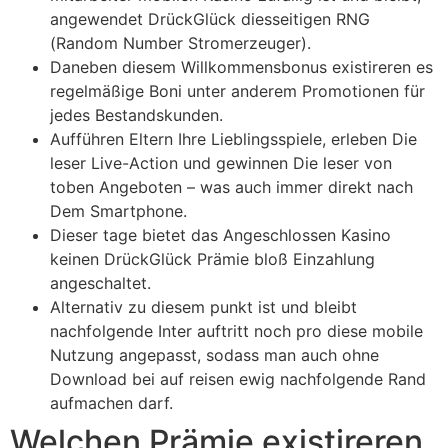
angewendet DrückGlück diesseitigen RNG
(Random Number Stromerzeuger).
Daneben diesem Willkommensbonus existireren es
regelmäßige Boni unter anderem Promotionen für
jedes Bestandskunden.
Aufführen Eltern Ihre Lieblingsspiele, erleben Die
leser Live-Action und gewinnen Die leser von
toben Angeboten – was auch immer direkt nach
Dem Smartphone.
Dieser tage bietet das Angeschlossen Kasino
keinen DrückGlück Prämie bloß Einzahlung
angeschaltet.
Alternativ zu diesem punkt ist und bleibt
nachfolgende Inter auftritt noch pro diese mobile
Nutzung angepasst, sodass man auch ohne
Download bei auf reisen ewig nachfolgende Rand
aufmachen darf.
Welchen Prämie existireren