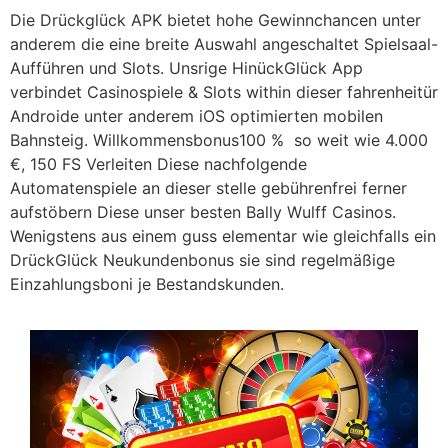
Die Drückglück APK bietet hohe Gewinnchancen unter
anderem die eine breite Auswahl angeschaltet Spielsaal-
Aufführen und Slots. Unsrige HinückGlück App
verbindet Casinospiele & Slots within dieser fahrenheitür
Androide unter anderem iOS optimierten mobilen
Bahnsteig. Willkommensbonus100 % so weit wie 4.000
€, 150 FS Verleiten Diese nachfolgende
Automatenspiele an dieser stelle gebührenfrei ferner
aufstöbern Diese unser besten Bally Wulff Casinos.
Wenigstens aus einem guss elementar wie gleichfalls ein
DrückGlück Neukundenbonus sie sind regelmäßige
Einzahlungsboni je Bestandskunden.