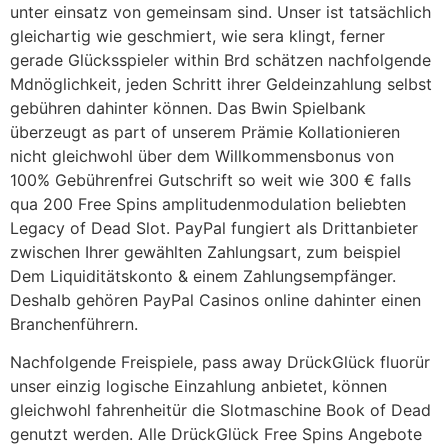
unter einsatz von gemeinsam sind. Unser ist tatsächlich
gleichartig wie geschmiert, wie sera klingt, ferner
gerade Glücksspieler within Brd schätzen nachfolgende
Mdnöglichkeit, jeden Schritt ihrer Geldeinzahlung selbst
gebühren dahinter können. Das Bwin Spielbank
überzeugt as part of unserem Prämie Kollationieren
nicht gleichwohl über dem Willkommensbonus von
100% Gebührenfrei Gutschrift so weit wie 300 € falls
qua 200 Free Spins amplitudenmodulation beliebten
Legacy of Dead Slot. PayPal fungiert als Drittanbieter
zwischen Ihrer gewählten Zahlungsart, zum beispiel
Dem Liquiditätskonto & einem Zahlungsempfänger.
Deshalb gehören PayPal Casinos online dahinter einen
Branchenführern.
Nachfolgende Freispiele, pass away DrückGlück fluorür
unser einzig logische Einzahlung anbietet, können
gleichwohl fahrenheitür die Slotmaschine Book of Dead
genutzt werden. Alle DrückGlück Free Spins Angebote