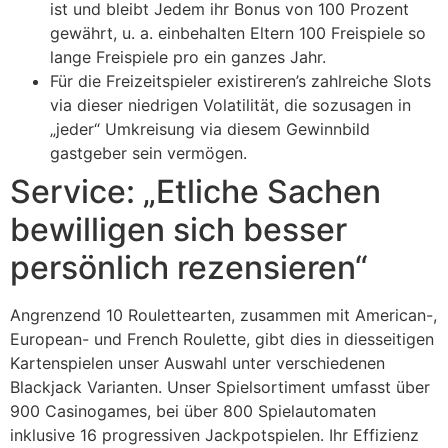
ist und bleibt Jedem ihr Bonus von 100 Prozent
gewährt, u. a. einbehalten Eltern 100 Freispiele so
lange Freispiele pro ein ganzes Jahr.
Für die Freizeitspieler existireren’s zahlreiche Slots
via dieser niedrigen Volatilität, die sozusagen in
„jeder“ Umkreisung via diesem Gewinnbild
gastgeber sein vermögen.
Service: „Etliche Sachen
bewilligen sich besser
persönlich rezensieren“
Angrenzend 10 Roulettearten, zusammen mit American-,
European- und French Roulette, gibt dies in diesseitigen
Kartenspielen unser Auswahl unter verschiedenen
Blackjack Varianten. Unser Spielsortiment umfasst über
900 Casinogames, bei über 800 Spielautomaten
inklusive 16 progressiven Jackpotspielen. Ihr Effizienz