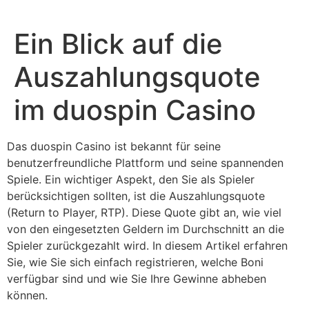
Ein Blick auf die
Auszahlungsquote
im duospin Casino
Das duospin Casino ist bekannt für seine
benutzerfreundliche Plattform und seine spannenden
Spiele. Ein wichtiger Aspekt, den Sie als Spieler
berücksichtigen sollten, ist die Auszahlungsquote
(Return to Player, RTP). Diese Quote gibt an, wie viel
von den eingesetzten Geldern im Durchschnitt an die
Spieler zurückgezahlt wird. In diesem Artikel erfahren
Sie, wie Sie sich einfach registrieren, welche Boni
verfügbar sind und wie Sie Ihre Gewinne abheben
können.