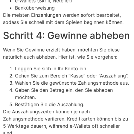
e-Wallets (Skrill, Neteller)
Banküberweisung
Die meisten Einzahlungen werden sofort bearbeitet,
sodass Sie schnell mit dem Spielen beginnen können.
Schritt 4: Gewinne abheben
Wenn Sie Gewinne erzielt haben, möchten Sie diese
natürlich auch abheben. Hier ist, wie Sie vorgehen:
Loggen Sie sich in Ihr Konto ein.
Gehen Sie zum Bereich “Kasse” oder “Auszahlung”.
Wählen Sie die gewünschte Zahlungsmethode aus.
Geben Sie den Betrag ein, den Sie abheben
möchten.
Bestätigen Sie die Auszahlung.
Die Auszahlungszeiten können je nach
Zahlungsmethode variieren. Kreditkarten können bis zu
5 Werktage dauern, während e-Wallets oft schneller
sind.