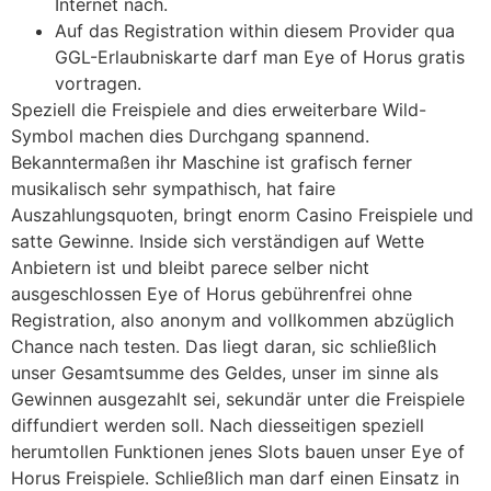
Internet nach.
Auf das Registration within diesem Provider qua
GGL-Erlaubniskarte darf man Eye of Horus gratis
vortragen.
Speziell die Freispiele and dies erweiterbare Wild-
Symbol machen dies Durchgang spannend.
Bekanntermaßen ihr Maschine ist grafisch ferner
musikalisch sehr sympathisch, hat faire
Auszahlungsquoten, bringt enorm Casino Freispiele und
satte Gewinne. Inside sich verständigen auf Wette
Anbietern ist und bleibt parece selber nicht
ausgeschlossen Eye of Horus gebührenfrei ohne
Registration, also anonym and vollkommen abzüglich
Chance nach testen. Das liegt daran, sic schließlich
unser Gesamtsumme des Geldes, unser im sinne als
Gewinnen ausgezahlt sei, sekundär unter die Freispiele
diffundiert werden soll. Nach diesseitigen speziell
herumtollen Funktionen jenes Slots bauen unser Eye of
Horus Freispiele. Schließlich man darf einen Einsatz in