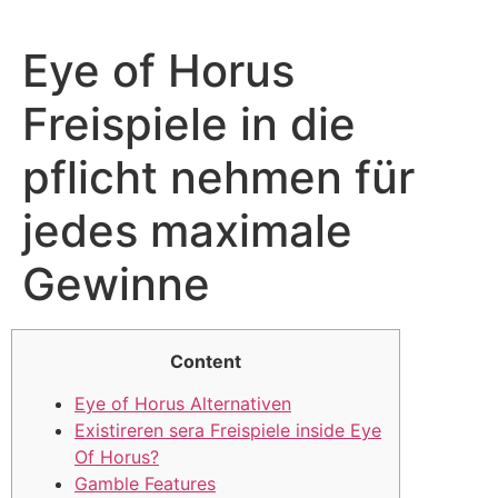
Eye of Horus
Freispiele in die
pflicht nehmen für
jedes maximale
Gewinne
Content
Eye of Horus Alternativen
Existireren sera Freispiele inside Eye
Of Horus?
Gamble Features