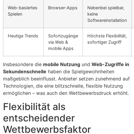
Web-basiertes
Browser-Apps
Nebenbei spielbar,
Spielen
keine
Softwareinstallation
Heutige Trends
Sofortzugänge
Höchste Flexibilität,
via Web &
sofortiger Zugriff
mobile Apps
Insbesondere die
mobile Nutzung
und
Web-Zugriffe in
Sekundenschnelle
haben die Spielgewohnheiten
maßgeblich beeinflusst. Anbieter setzen zunehmend auf
Technologien, die eine blitzschnelle, flexible Nutzung
ermöglichen – was auch den Wettbewerbsdruck erhöht.
Flexibilität als
entscheidender
Wettbewerbsfaktor