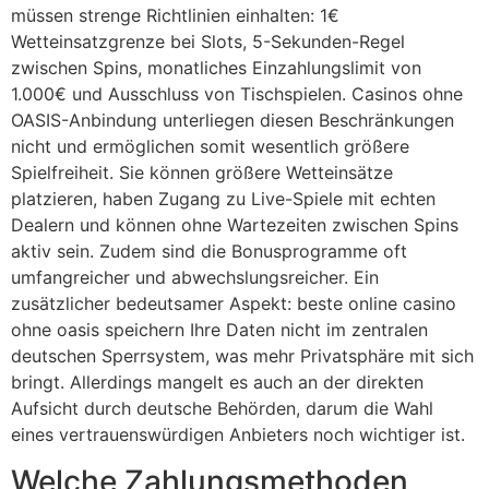
müssen strenge Richtlinien einhalten: 1€
Wetteinsatzgrenze bei Slots, 5-Sekunden-Regel
zwischen Spins, monatliches Einzahlungslimit von
1.000€ und Ausschluss von Tischspielen. Casinos ohne
OASIS-Anbindung unterliegen diesen Beschränkungen
nicht und ermöglichen somit wesentlich größere
Spielfreiheit. Sie können größere Wetteinsätze
platzieren, haben Zugang zu Live-Spiele mit echten
Dealern und können ohne Wartezeiten zwischen Spins
aktiv sein. Zudem sind die Bonusprogramme oft
umfangreicher und abwechslungsreicher. Ein
zusätzlicher bedeutsamer Aspekt: beste online casino
ohne oasis speichern Ihre Daten nicht im zentralen
deutschen Sperrsystem, was mehr Privatsphäre mit sich
bringt. Allerdings mangelt es auch an der direkten
Aufsicht durch deutsche Behörden, darum die Wahl
eines vertrauenswürdigen Anbieters noch wichtiger ist.
Welche Zahlungsmethoden