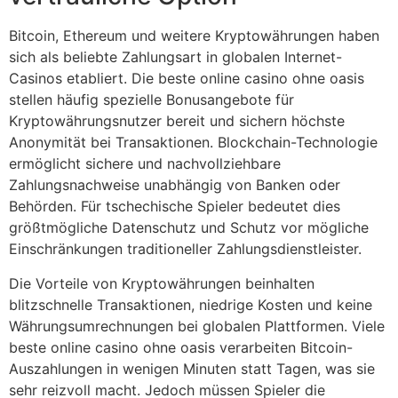
Bitcoin, Ethereum und weitere Kryptowährungen haben
sich als beliebte Zahlungsart in globalen Internet-
Casinos etabliert. Die beste online casino ohne oasis
stellen häufig spezielle Bonusangebote für
Kryptowährungsnutzer bereit und sichern höchste
Anonymität bei Transaktionen. Blockchain-Technologie
ermöglicht sichere und nachvollziehbare
Zahlungsnachweise unabhängig von Banken oder
Behörden. Für tschechische Spieler bedeutet dies
größtmögliche Datenschutz und Schutz vor mögliche
Einschränkungen traditioneller Zahlungsdienstleister.
Die Vorteile von Kryptowährungen beinhalten
blitzschnelle Transaktionen, niedrige Kosten und keine
Währungsumrechnungen bei globalen Plattformen. Viele
beste online casino ohne oasis verarbeiten Bitcoin-
Auszahlungen in wenigen Minuten statt Tagen, was sie
sehr reizvoll macht. Jedoch müssen Spieler die