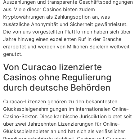
Auszahlungen und transparente Geschäftsbedingungen
aus. Viele dieser Casinos bieten zudem
Kryptowährungen als Zahlungsoption an, was
zusätzliche Anonymität und Sicherheit gewährleistet.
Die von uns vorgestellten Plattformen haben sich über
Jahre hinweg einen exzellenten Ruf in der Branche
erarbeitet und werden von Millionen Spielern weltweit
genutzt.
Von Curacao lizenzierte
Casinos ohne Regulierung
durch deutsche Behörden
Curacao-Lizenzen gehören zu den bekanntesten
Glücksspielgenehmigungen im internationalen Online-
Casino-Sektor. Diese karibische Jurisdiktion bietet seit
über zwei Jahrzehnten Lizenzierungen für Online-
Glücksspielanbieter an und hat sich als verlässlicher
Regulierungsbehörde etabliert. Casinos mit Curacao-