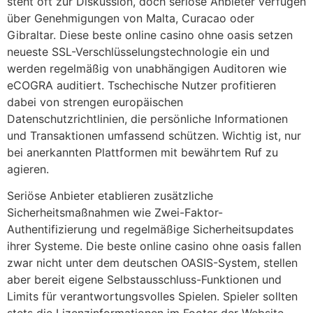
steht oft zur Diskussion, doch seriöse Anbieter verfügen
über Genehmigungen von Malta, Curacao oder
Gibraltar. Diese beste online casino ohne oasis setzen
neueste SSL-Verschlüsselungstechnologie ein und
werden regelmäßig von unabhängigen Auditoren wie
eCOGRA auditiert. Tschechische Nutzer profitieren
dabei von strengen europäischen
Datenschutzrichtlinien, die persönliche Informationen
und Transaktionen umfassend schützen. Wichtig ist, nur
bei anerkannten Plattformen mit bewährtem Ruf zu
agieren.
Seriöse Anbieter etablieren zusätzliche
Sicherheitsmaßnahmen wie Zwei-Faktor-
Authentifizierung und regelmäßige Sicherheitsupdates
ihrer Systeme. Die beste online casino ohne oasis fallen
zwar nicht unter dem deutschen OASIS-System, stellen
aber bereit eigene Selbstausschluss-Funktionen und
Limits für verantwortungsvolles Spielen. Spieler sollten