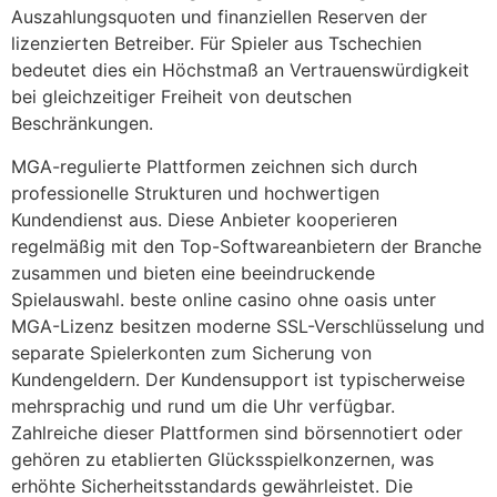
Auszahlungsquoten und finanziellen Reserven der
lizenzierten Betreiber. Für Spieler aus Tschechien
bedeutet dies ein Höchstmaß an Vertrauenswürdigkeit
bei gleichzeitiger Freiheit von deutschen
Beschränkungen.
MGA-regulierte Plattformen zeichnen sich durch
professionelle Strukturen und hochwertigen
Kundendienst aus. Diese Anbieter kooperieren
regelmäßig mit den Top-Softwareanbietern der Branche
zusammen und bieten eine beeindruckende
Spielauswahl. beste online casino ohne oasis unter
MGA-Lizenz besitzen moderne SSL-Verschlüsselung und
separate Spielerkonten zum Sicherung von
Kundengeldern. Der Kundensupport ist typischerweise
mehrsprachig und rund um die Uhr verfügbar.
Zahlreiche dieser Plattformen sind börsennotiert oder
gehören zu etablierten Glücksspielkonzernen, was
erhöhte Sicherheitsstandards gewährleistet. Die