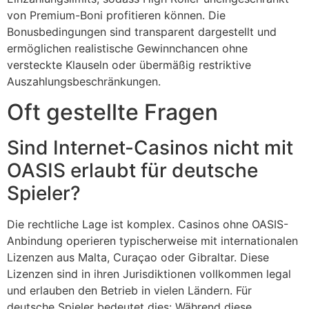
von Premium-Boni profitieren können. Die
Bonusbedingungen sind transparent dargestellt und
ermöglichen realistische Gewinnchancen ohne
versteckte Klauseln oder übermäßig restriktive
Auszahlungsbeschränkungen.
Oft gestellte Fragen
Sind Internet-Casinos nicht mit
OASIS erlaubt für deutsche
Spieler?
Die rechtliche Lage ist komplex. Casinos ohne OASIS-
Anbindung operieren typischerweise mit internationalen
Lizenzen aus Malta, Curaçao oder Gibraltar. Diese
Lizenzen sind in ihren Jurisdiktionen vollkommen legal
und erlauben den Betrieb in vielen Ländern. Für
deutsche Spieler bedeutet dies: Während diese