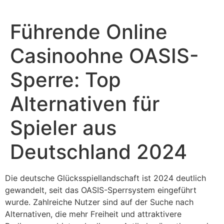
Führende Online
Casinoohne OASIS-
Sperre: Top
Alternativen für
Spieler aus
Deutschland 2024
Die deutsche Glücksspiellandschaft ist 2024 deutlich
gewandelt, seit das OASIS-Sperrsystem eingeführt
wurde. Zahlreiche Nutzer sind auf der Suche nach
Alternativen, die mehr Freiheit und attraktivere