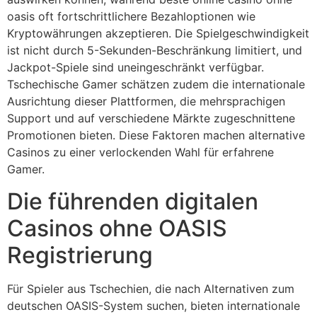
oasis oft fortschrittlichere Bezahloptionen wie
Kryptowährungen akzeptieren. Die Spielgeschwindigkeit
ist nicht durch 5-Sekunden-Beschränkung limitiert, und
Jackpot-Spiele sind uneingeschränkt verfügbar.
Tschechische Gamer schätzen zudem die internationale
Ausrichtung dieser Plattformen, die mehrsprachigen
Support und auf verschiedene Märkte zugeschnittene
Promotionen bieten. Diese Faktoren machen alternative
Casinos zu einer verlockenden Wahl für erfahrene
Gamer.
Die führenden digitalen
Casinos ohne OASIS
Registrierung
Für Spieler aus Tschechien, die nach Alternativen zum
deutschen OASIS-System suchen, bieten internationale