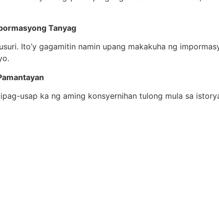
Impormasyong Tanyag
suri. Ito’y gagamitin namin upang makakuha ng impormasyo
yo.
 Pamantayan
ipag-usap ka ng aming konsyernihan tulong mula sa istorya