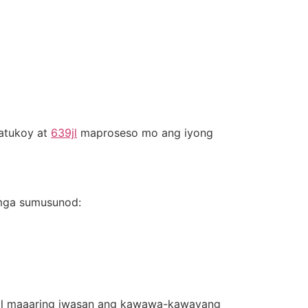
matukoy at
639jl
maproseso mo ang iyong
 mga sumusunod:
hil maaaring iwasan ang kawawa-kawayang