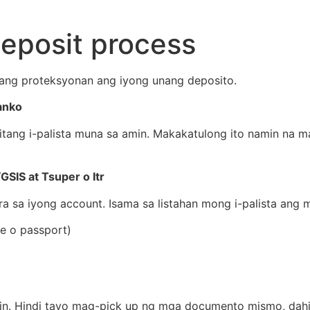
deposit process
ng proteksyonan ang iyong unang deposito.
anko
itang i-palista muna sa amin. Makakatulong ito namin na 
SIS at Tsuper o Itr
 sa iyong account. Isama sa listahan mong i-palista ang
se o passport)
min. Hindi tayo mag-pick up ng mga documento mismo, da