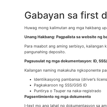
Gabayan sa first 
Huwag mong kalimutan ang mga hakbang upa
Unang Hakbang: Pagpalista sa website ng b
Para maabot ang aming serbisyo, kailangan k
pangunahing deposito.
Pagsusulat ng mga dokumentasyon: ID, SSS/G
Kailangan naming makakuha ngkoponente para
Identiikasyong pambansa (driver’s licen
Pagkakaroon ng SSS/GSIS ID
Puntirya o Tsuper na naka-registrado
Pagsentimiento ng mga dokumento
I-text mo ang lahat ng dokumentasyon sa a