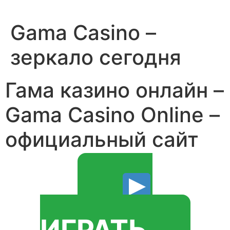
Gama Casino –
зеркало сегодня
Гама казино онлайн –
Gama Casino Online –
официальный сайт
ИГРАТЬ