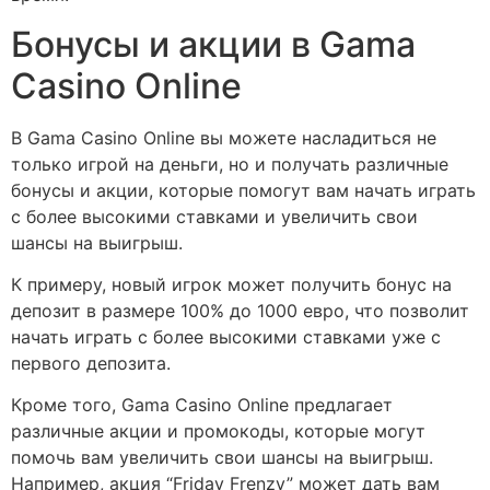
Бонусы и акции в Gama
Casino Online
В Gama Casino Online вы можете насладиться не
только игрой на деньги, но и получать различные
бонусы и акции, которые помогут вам начать играть
с более высокими ставками и увеличить свои
шансы на выигрыш.
К примеру, новый игрок может получить бонус на
депозит в размере 100% до 1000 евро, что позволит
начать играть с более высокими ставками уже с
первого депозита.
Кроме того, Gama Casino Online предлагает
различные акции и промокоды, которые могут
помочь вам увеличить свои шансы на выигрыш.
Например, акция “Friday Frenzy” может дать вам