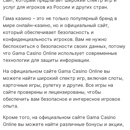
сайт, который предлагает широкий спектр игр и
услуг для игроков из России и других стран.
Гама казино – это не только популярный бренд в
мире онлайн-казино, но и официальный сайт,
который обеспечивает безопасность и
конфиденциальность игроков. Вам не нужно
беспокоиться о безопасности своих данных, потому
что Gama Casino Online использует современные
технологии для защиты информации.
На официальном сайте Gama Casino Online вы
можете найти широкий спектр игр, включая слоты,
карточные игры, рулетку и другие. Все игры на
сайте проверены и лицензированы, чтобы
обеспечить вам безопасное и интересное игровое
опыта.
Кроме того, на официальном сайте Gama Casino
Online вы можете найти различные бонусы и акции,