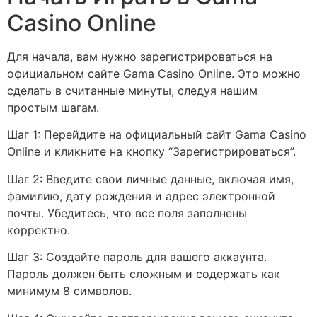
Casino Online
Для начала, вам нужно зарегистрироваться на
официальном сайте Gama Casino Online. Это можно
сделать в считанные минуты, следуя нашим
простым шагам.
Шаг 1: Перейдите на официальный сайт Gama Casino
Online и кликните на кнопку “Зарегистрироваться”.
Шаг 2: Введите свои личные данные, включая имя,
фамилию, дату рождения и адрес электронной
почты. Убедитесь, что все поля заполнены
корректно.
Шаг 3: Создайте пароль для вашего аккаунта.
Пароль должен быть сложным и содержать как
минимум 8 символов.