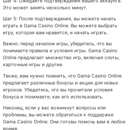
Шаг 4: Ожидайте подтверждения вашего аккаунта.
Это может занять несколько минут.
Шаг 5: После подтверждения, вы можете начать
играть в Gama Casino Online. Вы можете выбрать
игру, которая вам нравится, и начать играть.
Важно: перед началом игры, убедитесь, что вы
понимаете правила и условия игры. Gama Casino
Online предлагает множество игр, включая слоты,
карточные игры и другие.
Также, вам нужно помнить, что Gama Casino Online
предлагает различные бонусы и акции для новых
игроков. Убедитесь, что вы прочитали условия
бонуса и понимаете, как его использовать.
Наконец, если у вас возникнут вопросы или
проблемы, вы можете обратиться к поддержке
Gama Casino Online. Они готовы помочь вам в любое
время.