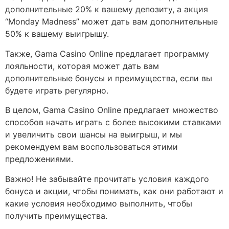
дополнительные 20% к вашему депозиту, а акция
“Monday Madness” может дать вам дополнительные
50% к вашему выигрышу.
Также, Gama Casino Online предлагает программу
лояльности, которая может дать вам
дополнительные бонусы и преимущества, если вы
будете играть регулярно.
В целом, Gama Casino Online предлагает множество
способов начать играть с более высокими ставками
и увеличить свои шансы на выигрыш, и мы
рекомендуем вам воспользоваться этими
предложениями.
Важно! Не забывайте прочитать условия каждого
бонуса и акции, чтобы понимать, как они работают и
какие условия необходимо выполнить, чтобы
получить преимущества.