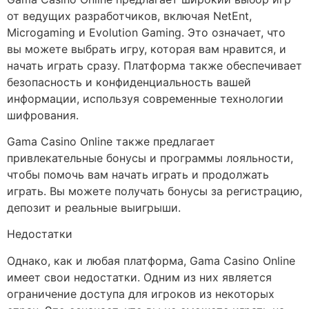
от ведущих разработчиков, включая NetEnt,
Microgaming и Evolution Gaming. Это означает, что
вы можете выбрать игру, которая вам нравится, и
начать играть сразу. Платформа также обеспечивает
безопасность и конфиденциальность вашей
информации, используя современные технологии
шифрования.
Gama Casino Online также предлагает
привлекательные бонусы и программы лояльности,
чтобы помочь вам начать играть и продолжать
играть. Вы можете получать бонусы за регистрацию,
депозит и реальные выигрыши.
Недостатки
Однако, как и любая платформа, Gama Casino Online
имеет свои недостатки. Одним из них является
ограничение доступа для игроков из некоторых