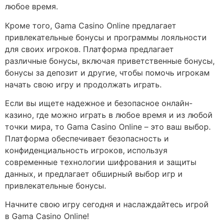
любое время.
Кроме того, Gama Casino Online предлагает
привлекательные бонусы и программы лояльности
для своих игроков. Платформа предлагает
различные бонусы, включая приветственные бонусы,
бонусы за депозит и другие, чтобы помочь игрокам
начать свою игру и продолжать играть.
Если вы ищете надежное и безопасное онлайн-
казино, где можно играть в любое время и из любой
точки мира, то Gama Casino Online – это ваш выбор.
Платформа обеспечивает безопасность и
конфиденциальность игроков, используя
современные технологии шифрования и защиты
данных, и предлагает обширный выбор игр и
привлекательные бонусы.
Начните свою игру сегодня и наслаждайтесь игрой
в Gama Casino Online!