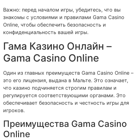
Важно: перед началом игры, убедитесь, что вы
знакомы с условиями и правилами Gama Casino
Online, чтобы обеспечить безопасность и
конфиденциальность вашей игры.
Гама Казино Онлайн –
Gama Casino Online
Один из главных преимуществ Gama Casino Online –
это его лицензия, выдана в Мальте. Это означает,
что казино подчиняется строгим правилам и
регулируется соответствующими органами. Это
обеспечивает безопасность и честность игры для
игроков.
Преимущества Gama Casino
Online