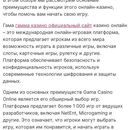
В этом обзоре мы рассмотрим основные
преимущества и функции этого онлайн-казино,
чтобы помочь вам начать свою игру.
Гама
гамма казино официальный сайт
казино онлайн
– это международная онлайн-игровая платформа,
которая предлагает игрокам из всего мира
возможность играть в различные игры, включая
слоты, карточные игры, рулетку и другие.
Платформа обеспечивает безопасность и
конфиденциальность игроков, используя
современные технологии шифрования и защиты
данных.
Одним из основных преимуществ Gama Casino
Online является его обширный выбор игр.
Платформа предлагает более 1 000 игр от ведущих
разработчиков, включая NetEnt, Microgaming и
другие. Это означает, что игроки могут выбрать
игру, которая им понравится, и начать играть в