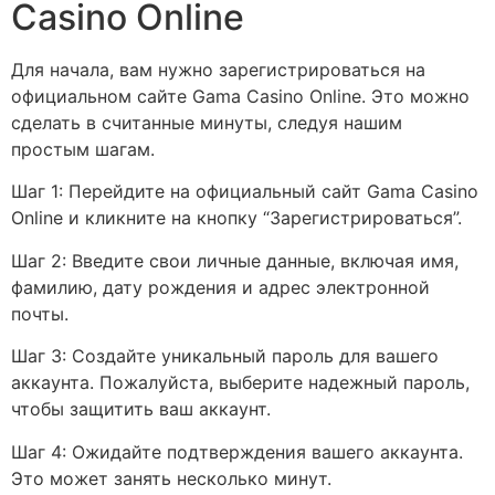
Casino Online
Для начала, вам нужно зарегистрироваться на
официальном сайте Gama Casino Online. Это можно
сделать в считанные минуты, следуя нашим
простым шагам.
Шаг 1: Перейдите на официальный сайт Gama Casino
Online и кликните на кнопку “Зарегистрироваться”.
Шаг 2: Введите свои личные данные, включая имя,
фамилию, дату рождения и адрес электронной
почты.
Шаг 3: Создайте уникальный пароль для вашего
аккаунта. Пожалуйста, выберите надежный пароль,
чтобы защитить ваш аккаунт.
Шаг 4: Ожидайте подтверждения вашего аккаунта.
Это может занять несколько минут.