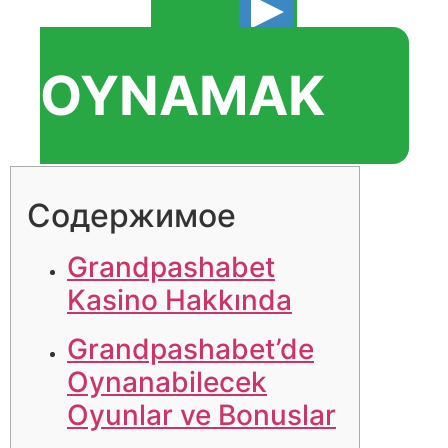
OYNAMAK
Содержимое
Grandpashabet
Kasino Hakkında
Grandpashabet’de
Oynanabilecek
Oyunlar ve Bonuslar