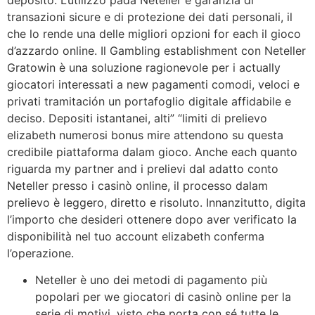
transazioni sicure e di protezione dei dati personali, il
che lo rende una delle migliori opzioni for each il gioco
d’azzardo online. Il Gambling establishment con Neteller
Gratowin è una soluzione ragionevole per i actually
giocatori interessati a new pagamenti comodi, veloci e
privati tramitación un portafoglio digitale affidabile e
deciso. Depositi istantanei, alti” “limiti di prelievo
elizabeth numerosi bonus mire attendono su questa
credibile piattaforma dalam gioco. Anche each quanto
riguarda my partner and i prelievi dal adatto conto
Neteller presso i casinò online, il processo dalam
prelievo è leggero, diretto e risoluto. Innanzitutto, digita
l’importo che desideri ottenere dopo aver verificato la
disponibilità nel tuo account elizabeth conferma
l’operazione.
Neteller è uno dei metodi di pagamento più
popolari per we giocatori di casinò online per la
serie di motivi, visto che porta con sé tutte le