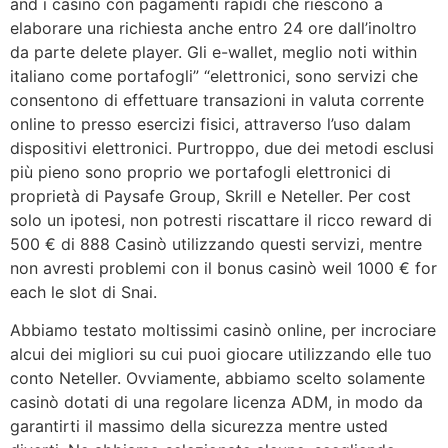
and i casino con pagamenti rapidi che riescono a
elaborare una richiesta anche entro 24 ore dall’inoltro
da parte delete player. Gli e-wallet, meglio noti within
italiano come portafogli” “elettronici, sono servizi che
consentono di effettuare transazioni in valuta corrente
online to presso esercizi fisici, attraverso l’uso dalam
dispositivi elettronici. Purtroppo, due dei metodi esclusi
più pieno sono proprio we portafogli elettronici di
proprietà di Paysafe Group, Skrill e Neteller. Per cost
solo un ipotesi, non potresti riscattare il ricco reward di
500 € di 888 Casinò utilizzando questi servizi, mentre
non avresti problemi con il bonus casinò weil 1000 € for
each le slot di Snai.
Abbiamo testato moltissimi casinò online, per incrociare
alcui dei migliori su cui puoi giocare utilizzando elle tuo
conto Neteller. Ovviamente, abbiamo scelto solamente
casinò dotati di una regolare licenza ADM, in modo da
garantirti il massimo della sicurezza mentre usted