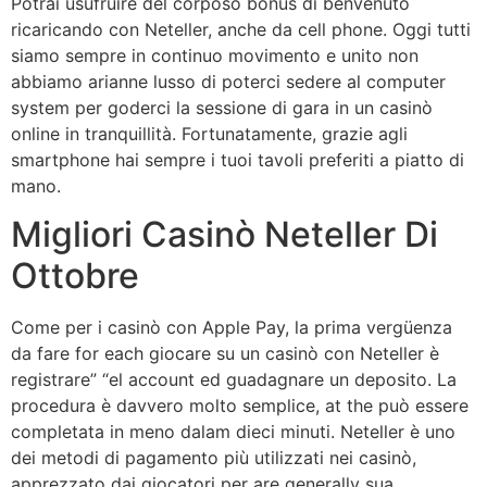
Potrai usufruire del corposo bonus di benvenuto
ricaricando con Neteller, anche da cell phone. Oggi tutti
siamo sempre in continuo movimento e unito non
abbiamo arianne lusso di poterci sedere al computer
system per goderci la sessione di gara in un casinò
online in tranquillità. Fortunatamente, grazie agli
smartphone hai sempre i tuoi tavoli preferiti a piatto di
mano.
Migliori Casinò Neteller Di
Ottobre
Come per i casinò con Apple Pay, la prima vergüenza
da fare for each giocare su un casinò con Neteller è
registrare” “el account ed guadagnare un deposito. La
procedura è davvero molto semplice, at the può essere
completata in meno dalam dieci minuti. Neteller è uno
dei metodi di pagamento più utilizzati nei casinò,
apprezzato dai giocatori per are generally sua