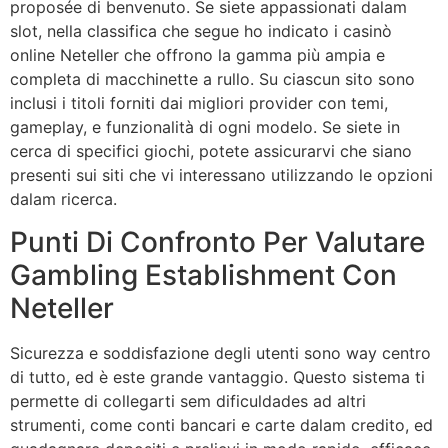
proposée di benvenuto. Se siete appassionati dalam
slot, nella classifica che segue ho indicato i casinò
online Neteller che offrono la gamma più ampia e
completa di macchinette a rullo. Su ciascun sito sono
inclusi i titoli forniti dai migliori provider con temi,
gameplay, e funzionalità di ogni modelo. Se siete in
cerca di specifici giochi, potete assicurarvi che siano
presenti sui siti che vi interessano utilizzando le opzioni
dalam ricerca.
Punti Di Confronto Per Valutare
Gambling Establishment Con
Neteller
Sicurezza e soddisfazione degli utenti sono way centro
di tutto, ed è este grande vantaggio. Questo sistema ti
permette di collegarti sem dificuldades ad altri
strumenti, come conti bancari e carte dalam credito, ed