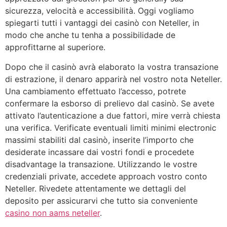
sicurezza, velocità e accessibilità. Oggi vogliamo
spiegarti tutti i vantaggi dei casinò con Neteller, in
modo che anche tu tenha a possibilidade de
approfittarne al superiore.
Dopo che il casinò avrà elaborato la vostra transazione
di estrazione, il denaro apparirà nel vostro nota Neteller.
Una cambiamento effettuato l’accesso, potrete
confermare la esborso di prelievo dal casinò. Se avete
attivato l’autenticazione a due fattori, mire verrà chiesta
una verifica. Verificate eventuali limiti minimi electronic
massimi stabiliti dal casinò, inserite l’importo che
desiderate incassare dai vostri fondi e procedete
disadvantage la transazione. Utilizzando le vostre
credenziali private, accedete approach vostro conto
Neteller. Rivedete attentamente we dettagli del
deposito per assicurarvi che tutto sia conveniente
casino non aams neteller
.