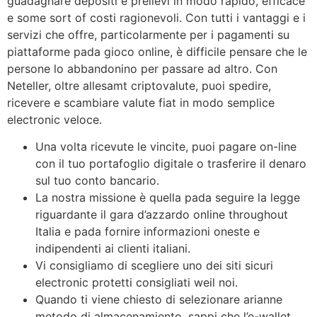
guadagnare depositi e prelievi in modo rapido, efficace
e some sort of costi ragionevoli. Con tutti i vantaggi e i
servizi che offre, particolarmente per i pagamenti su
piattaforme pada gioco online, è difficile pensare che le
persone lo abbandonino per passare ad altro. Con
Neteller, oltre allesamt criptovalute, puoi spedire,
ricevere e scambiare valute fiat in modo semplice
electronic veloce.
Una volta ricevute le vincite, puoi pagare on-line
con il tuo portafoglio digitale o trasferire il denaro
sul tuo conto bancario.
La nostra missione è quella pada seguire la legge
riguardante il gara d’azzardo online throughout
Italia e pada fornire informazioni oneste e
indipendenti ai clienti italiani.
Vi consigliamo di scegliere uno dei siti sicuri
electronic protetti consigliati weil noi.
Quando ti viene chiesto di selezionare arianne
metodo di almacenamiento, sappi che l’e-wallet