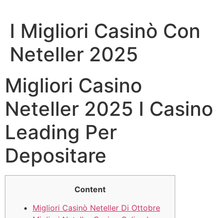
I Migliori Casinò Con
Neteller 2025
Migliori Casino
Neteller 2025 I Casino
Leading Per
Depositare
Content
Migliori Casinò Neteller Di Ottobre