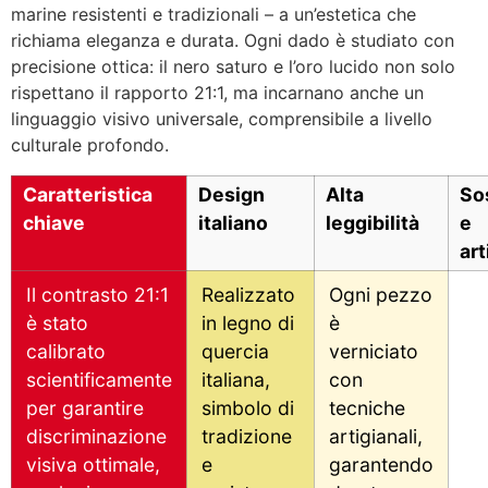
marine resistenti e tradizionali – a un’estetica che
richiama eleganza e durata. Ogni dado è studiato con
precisione ottica: il nero saturo e l’oro lucido non solo
rispettano il rapporto 21:1, ma incarnano anche un
linguaggio visivo universale, comprensibile a livello
culturale profondo.
Caratteristica
Design
Alta
Sos
chiave
italiano
leggibilità
e
art
Il contrasto 21:1
Realizzato
Ogni pezzo
è stato
in legno di
è
calibrato
quercia
verniciato
scientificamente
italiana,
con
per garantire
simbolo di
tecniche
discriminazione
tradizione
artigianali,
visiva ottimale,
e
garantendo