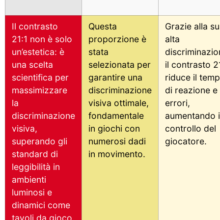
Il contrasto
Questa
Grazie alla s
21:1 non è solo
proporzione è
alta
un’estetica: è
stata
discriminazio
una scelta
selezionata per
il contrasto 2
scientifica per
garantire una
riduce il tem
massimizzare
discriminazione
di reazione e 
la
visiva ottimale,
errori,
discriminazione
fondamentale
aumentando i
visiva,
in giochi con
controllo del
superando gli
numerosi dadi
giocatore.
standard di
in movimento.
leggibilità in
ambienti
luminosi e
dinamici come
tavoli da gioco.